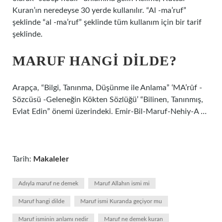
Kuran’ın neredeyse 30 yerde kullanılır. “Al -ma’ruf”
şeklinde “al -ma’ruf” şeklinde tüm kullanım için bir tarif
şeklinde.
MARUF HANGI DILDE?
Arapça, “Bilgi, Tanınma, Düşünme ile Anlama” ‘MA’rûf -
Sözcüsü -Geleneğin Kökten Sözlüğü’ “Bilinen, Tanınmış,
Evlat Edin” önemi üzerindeki. Emir-Bil-Maruf-Nehiy-A …
Tarih:
Makaleler
Adıyla maruf ne demek
Maruf Allahın ismi mi
Maruf hangi dilde
Maruf ismi Kuranda geçiyor mu
Maruf isminin anlamı nedir
Maruf ne demek kuran