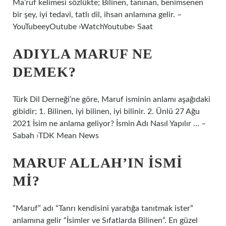
Ma’ruf kelimesi sözlükte; Bilinen, tanınan, benimsenen
bir şey, iyi tedavi, tatlı dil, ihsan anlamına gelir. –
YouTubeeyOutube ›WatchYoutube› Saat
ADIYLA MARUF NE
DEMEK?
Türk Dil Derneği’ne göre, Maruf isminin anlamı aşağıdaki
gibidir; 1. Bilinen, iyi bilinen, iyi bilinir. 2. Ünlü 27 Ağu
2021 İsim ne anlama geliyor? İsmin Adı Nasıl Yapılır … –
Sabah ›TDK Mean News
MARUF ALLAH’IN ISMI
MI?
“Maruf” adı “Tanrı kendisini yaratığa tanıtmak ister”
anlamına gelir “İsimler ve Sıfatlarda Bilinen”. En güzel