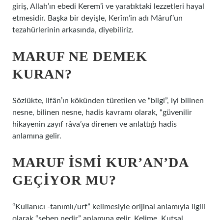
giriş, Allah’ın ebedi Kerem’i ve yaratıktaki lezzetleri hayal
etmesidir. Başka bir deyişle, Kerîm’in adı Mâruf’un
tezahürlerinin arkasında, diyebiliriz.
MARUF NE DEMEK
KURAN?
Sözlükte, Ilfân’ın kökünden türetilen ve “bilgi”, iyi bilinen
nesne, bilinen nesne, hadis kavramı olarak, “güvenilir
hikayenin zayıf râva’ya direnen ve anlattığı hadis
anlamına gelir.
MARUF ISMI KUR’AN’DA
GEÇIYOR MU?
“Kullanıcı -tanımlı/urf” kelimesiyle orijinal anlamıyla ilgili
olarak “sebep nedir” anlamına gelir. Kelime, Kutsal