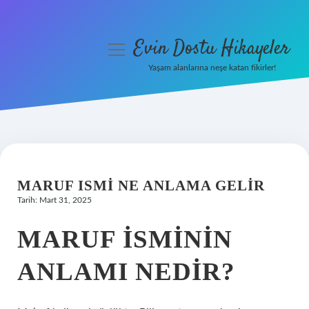
Evin Dostu Hikayeler
menüyü
aç
Yaşam alanlarına neşe katan fikirler!
Anasayfa
Gizlilik Politikası
Yasal Uyarı
MARUF ISMI NE ANLAMA GELIR
Hakkımızda
Tarih: Mart 31, 2025
MARUF ISMININ
ANLAMI NEDIR?