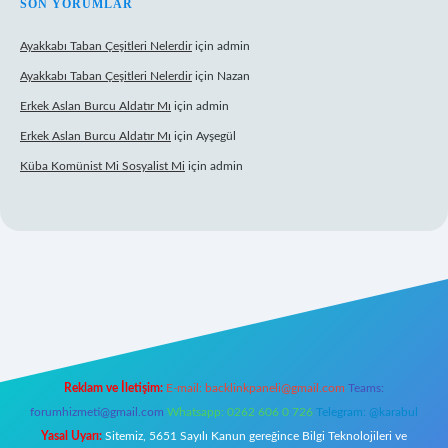
SON YORUMLAR
Ayakkabı Taban Çeşitleri Nelerdir
için
admin
Ayakkabı Taban Çeşitleri Nelerdir
için
Nazan
Erkek Aslan Burcu Aldatır Mı
için
admin
Erkek Aslan Burcu Aldatır Mı
için
Ayşegül
Küba Komünist Mi Sosyalist Mi
için
admin
s://www.betexper.xyz/
elexbetgiris.org
Reklam ve İletişim:
E-mail:
backlinkpaneli@gmail.com
Teams:
forumhizmeti@gmail.com
Whatsapp: 0262 606 0 726
Telegram: @karabul
Yasal Uyarı:
Sitemiz, 5651 Sayılı Kanun gereğince Bilgi Teknolojileri ve