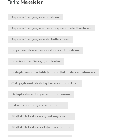
Tarih:
Makaleler
Asperox Sarı güç israil malı mı
Asperox Sarı güç mutfak dolaplarında kullanılır mı
Asperox Sarı güç nerede kullanılmaz
Beyaz akrilik mutfak dolabı nasıl temizlenir
Bim Asperox Sarı güç ne kadar
Bulaşık makinesi tableti ile mutfak dolapları silinir mi
Çok yağlı mutfak dolapları nasıl temizlenir
Dolapta duran beyazlar neden sararır
Lake dolap hangi deterjanla silinir
Mutfak dolapları en güzel neyle silinir
Mutfak dolapları parlatıcı ile silinir mi