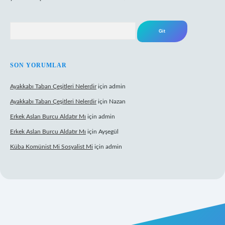
Arama
SON YORUMLAR
Ayakkabı Taban Çeşitleri Nelerdir
için
admin
Ayakkabı Taban Çeşitleri Nelerdir
için
Nazan
Erkek Aslan Burcu Aldatır Mı
için
admin
Erkek Aslan Burcu Aldatır Mı
için
Ayşegül
Küba Komünist Mi Sosyalist Mi
için
admin
/
elexbetgiris.org