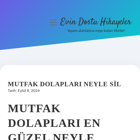
Evin Dostu Hikayeler
menüyü
aç
Yaşam alanlarına neşe katan fikirler!
Anasayfa
Gizlilik Politikası
Yasal Uyarı
MUTFAK DOLAPLARI NEYLE SIL
Hakkımızda
Tarih: Eylül 8, 2024
MUTFAK
DOLAPLARI EN
GÜZEL NEYLE