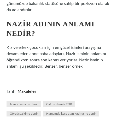
günümüzde bakanlık statüsüne sahip bir pozisyon olarak
da adlandırılır.
NAZIR ADININ ANLAMI
NEDIR?
Kız ve erkek çocukları için en güzel isimleri arayışına
devam eden anne baba adayları, Nazir isminin anlamını
öğrendikten sonra son kararı veriyorlar. Nazir isminin
anlamı şu şekildedir: Benzer, benzer örnek.
Tarih:
Makaleler
Arsız insana ne denir
Caf ne demek TDK
Görgüsüz kime denir
Hamamda kese atan kadına ne denir