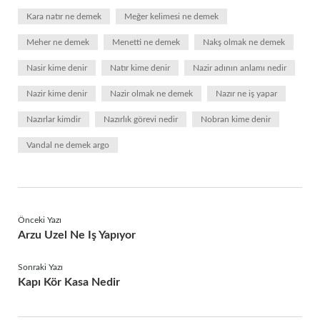
Kara natır ne demek
Meğer kelimesi ne demek
Meher ne demek
Menetti ne demek
Nakş olmak ne demek
Nasir kime denir
Natır kime denir
Nazir adının anlamı nedir
Nazir kime denir
Nazir olmak ne demek
Nazır ne iş yapar
Nazırlar kimdir
Nazırlık görevi nedir
Nobran kime denir
Vandal ne demek argo
Önceki Yazı
Arzu Uzel Ne Iş Yapıyor
Sonraki Yazı
Kapı Kör Kasa Nedir