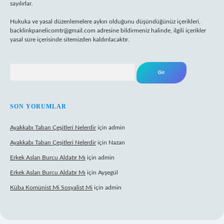
sayılırlar.
Hukuka ve yasal düzenlemelere aykırı olduğunu düşündüğünüz içerikleri,
backlinkpanelicomtr@gmail.com
adresine bildirmeniz halinde, ilgili içerikler
yasal süre içerisinde sitemizden kaldırılacaktır.
Arama
SON YORUMLAR
Ayakkabı Taban Çeşitleri Nelerdir
için
admin
Ayakkabı Taban Çeşitleri Nelerdir
için
Nazan
Erkek Aslan Burcu Aldatır Mı
için
admin
Erkek Aslan Burcu Aldatır Mı
için
Ayşegül
Küba Komünist Mi Sosyalist Mi
için
admin