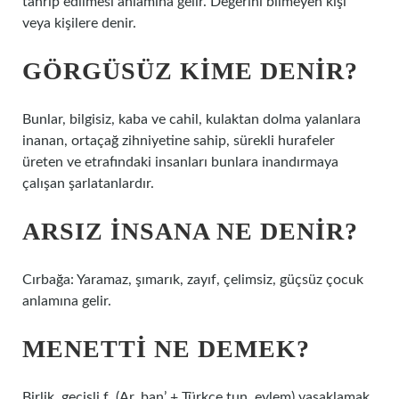
tahrip edilmesi anlamına gelir. Değerini bilmeyen kişi
veya kişilere denir.
GÖRGÜSÜZ KIME DENIR?
Bunlar, bilgisiz, kaba ve cahil, kulaktan dolma yalanlara
inanan, ortaçağ zihniyetine sahip, sürekli hurafeler
üreten ve etrafındaki insanları bunlara inandırmaya
çalışan şarlatanlardır.
ARSIZ INSANA NE DENIR?
Cırbağa: Yaramaz, şımarık, zayıf, çelimsiz, güçsüz çocuk
anlamına gelir.
MENETTI NE DEMEK?
Birlik. geçişli f. (Ar. ban’ + Türkçe tun, eylem) yasaklamak,