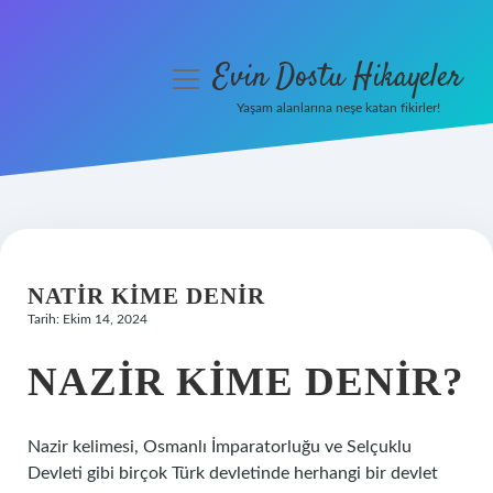
Evin Dostu Hikayeler
menüyü
aç
Yaşam alanlarına neşe katan fikirler!
Anasayfa
Gizlilik Politikası
Yasal Uyarı
NATIR KIME DENIR
Hakkımızda
Tarih: Ekim 14, 2024
NAZIR KIME DENIR?
Nazir kelimesi, Osmanlı İmparatorluğu ve Selçuklu
Devleti gibi birçok Türk devletinde herhangi bir devlet