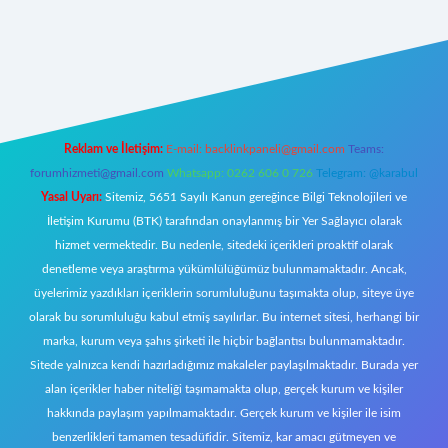
w.betexper.xyz/
elexbetgiris.org
Reklam ve İletişim:
E-mail:
backlinkpaneli@gmail.com
Teams:
forumhizmeti@gmail.com
Whatsapp: 0262 606 0 726
Telegram: @karabul
Yasal Uyarı:
Sitemiz, 5651 Sayılı Kanun gereğince Bilgi Teknolojileri ve
İletişim Kurumu (BTK) tarafından onaylanmış bir Yer Sağlayıcı olarak
hizmet vermektedir. Bu nedenle, sitedeki içerikleri proaktif olarak
denetleme veya araştırma yükümlülüğümüz bulunmamaktadır. Ancak,
üyelerimiz yazdıkları içeriklerin sorumluluğunu taşımakta olup, siteye üye
olarak bu sorumluluğu kabul etmiş sayılırlar. Bu internet sitesi, herhangi bir
marka, kurum veya şahıs şirketi ile hiçbir bağlantısı bulunmamaktadır.
Sitede yalnızca kendi hazırladığımız makaleler paylaşılmaktadır. Burada yer
alan içerikler haber niteliği taşımamakta olup, gerçek kurum ve kişiler
hakkında paylaşım yapılmamaktadır. Gerçek kurum ve kişiler ile isim
benzerlikleri tamamen tesadüfidir. Sitemiz, kar amacı gütmeyen ve