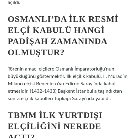
açıldı.
OSMANLI’DA ILK RESMI
ELÇI KABULÜ HANGI
PADIŞAH ZAMANINDA
OLMUŞTUR?
Törenin amacı elçilere Osmanlı İmparatorluğu’nun
büyüklüğünü göstermektir. İlk elçilik kabulü, II. Murad’ın
Milano elçisi Benedicto’yu Edirne Sarayı’nda kabul
etmesidir. (1432-1433) Başkent İstanbul’a taşındıktan
sonra elçilik kabulleri Topkapı Sarayı’nda yapıldı.
TBMM ILK YURTDIŞI
ELÇILIĞINI NEREDE
AÇTI?