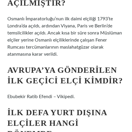
AÇILMIŞTIR?
Osmanlı İmparatorluğu’nun ilk daimi elçiliği 1793’te
Londra’da açıldı, ardından Viyana, Paris ve Berlin’de
temsilcilikler açıldı. Ancak kısa bir süre sonra Müslüman
elçiler yerine Osmanlı elçiliklerinde çalışan Fener
Rumcası tercümanlarının maslahatgüzar olarak
atanmasına karar verildi.
AVRUPA’YA GÖNDERILEN
ILK GEÇICI ELÇI KIMDIR?
Ebubekir Ratib Efendi – Vikipedi.
İLK DEFA YURT DIŞINA
ELÇILER HANGI