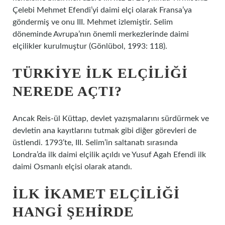
Çelebi Mehmet Efendi’yi daimi elçi olarak Fransa’ya
göndermiş ve onu III. Mehmet izlemiştir. Selim
döneminde Avrupa’nın önemli merkezlerinde daimi
elçilikler kurulmuştur (Gönlübol, 1993: 118).
TÜRKIYE ILK ELÇILIĞI
NEREDE AÇTI?
Ancak Reis-ül Küttap, devlet yazışmalarını sürdürmek ve
devletin ana kayıtlarını tutmak gibi diğer görevleri de
üstlendi. 1793’te, III. Selim’in saltanatı sırasında
Londra’da ilk daimi elçilik açıldı ve Yusuf Agah Efendi ilk
daimi Osmanlı elçisi olarak atandı.
İLK IKAMET ELÇILIĞI
HANGI ŞEHIRDE