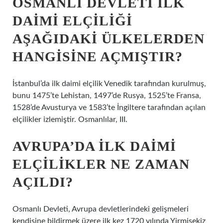
OSMANLI DEVLETI ILK
DAIMI ELÇILIĞI
AŞAĞIDAKI ÜLKELERDEN
HANGISINE AÇMIŞTIR?
İstanbul’da ilk daimi elçilik Venedik tarafından kurulmuş,
bunu 1475’te Lehistan, 1497’de Rusya, 1525’te Fransa,
1528’de Avusturya ve 1583’te İngiltere tarafından açılan
elçilikler izlemiştir. Osmanlılar, III.
AVRUPA’DA ILK DAIMI
ELÇILIKLER NE ZAMAN
AÇILDI?
Osmanlı Devleti, Avrupa devletlerindeki gelişmeleri
kendisine bildirmek üzere ilk kez 1720 yılında Yirmisekiz