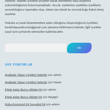
nedenle, sitedeki içerikleri proaktif olarak denetleme veya araştırma
yükümlülüğümüz bulunmamaktadır. Ancak, üyelerimiz yazdıkları içeriklerin
sorumluluğunu taşımakta olup, siteye üye olarak bu sorumluluğu kabul etmiş
sayılırlar.
Hukuka ve yasal düzenlemelere aykırı olduğunu düşündüğünüz içerikleri,
backlinkpanelicomtr@gmail.com
adresine bildirmeniz halinde, ilgili içerikler
yasal süre içerisinde sitemizden kaldırılacaktır.
Arama
SON YORUMLAR
Ayakkabı Taban Çeşitleri Nelerdir
için
admin
Ayakkabı Taban Çeşitleri Nelerdir
için
Nazan
Erkek Aslan Burcu Aldatır Mı
için
admin
Erkek Aslan Burcu Aldatır Mı
için
Ayşegül
Küba Komünist Mi Sosyalist Mi
için
admin