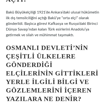
Bakü Büyükelçiliği 1921’de Ankara’daki ulusal hükümetin
ilk dış temsilciliğini açtığı Bakü’ye “orta elçi” olarak
gönderildi. Başlıca görevi Kafkasya ve Rusya’daki Birinci
Dünya Savaşı’ndan kalan Türk esirlerini Anadolu’ya
getirmek ve silah ve mühimmat taşımaktı.
OSMANLI DEVLETI’NIN
ÇEŞITLI ÜLKELERE
GÖNDERDIĞI
ELÇILERININ GITTIKLERI
YERLE ILGILI BILGI VE
GÖZLEMLERINI IÇEREN
YAZILARA NE DENIR?