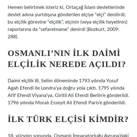
Hemen belirtmek isteriz ki, Ortaçağ İslam devletlerinde
devlet adına yurtdışına gönderilen elçiye “elçi” denilirdi;
bu elçilik görevine “elçilik”, elçinin (veya elçilik heyetinin)
raporlarına da “sefaretname” denirdi (Bozkurt, 2009:
288).
OSMANLI’NIN ILK DAIMI
ELÇILIK NEREDE AÇILDI?
Daimi elçilik III. Selim döneminde 1793 yılında Yusuf
Agah Efendi ile Londra’ya doğru yola çıktı. 1795 yılında
Afif Efendi Viyana’ya, Giritli Ali Efendi Berlin’e gönderildi.
1796 yılında Moralı Esseyit Ali Efendi Paris’e gönderildi.
İLK TÜRK ELÇISI KIMDIR?
18. yüzyılın sonunda, Osmanlı İmparatorluğu Avrupa’daki