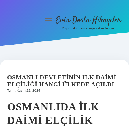
Evin Dostu Hikayeler
menüyü
aç
Yaşam alanlarına neşe katan fikirler!
Anasayfa
Gizlilik Politikası
Yasal Uyarı
OSMANLI DEVLETININ ILK DAIMI
Hakkımızda
ELÇILIĞI HANGI ÜLKEDE AÇILDI
Tarih: Kasım 22, 2024
OSMANLIDA ILK
DAIMI ELÇILIK