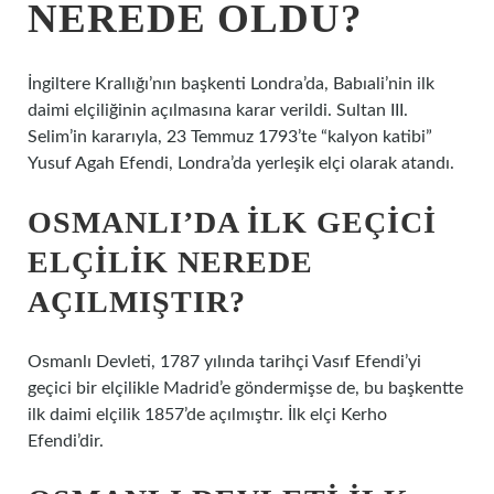
NEREDE OLDU?
İngiltere Krallığı’nın başkenti Londra’da, Babıali’nin ilk
daimi elçiliğinin açılmasına karar verildi. Sultan III.
Selim’in kararıyla, 23 Temmuz 1793’te “kalyon katibi”
Yusuf Agah Efendi, Londra’da yerleşik elçi olarak atandı.
OSMANLI’DA ILK GEÇICI
ELÇILIK NEREDE
AÇILMIŞTIR?
Osmanlı Devleti, 1787 yılında tarihçi Vasıf Efendi’yi
geçici bir elçilikle Madrid’e göndermişse de, bu başkentte
ilk daimi elçilik 1857’de açılmıştır. İlk elçi Kerho
Efendi’dir.