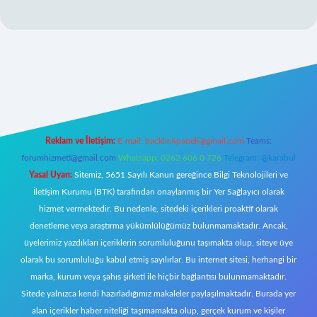
ww.betexper.xyz/
elexbetgiris.org
Reklam ve İletişim:
E-mail:
backlinkpaneli@gmail.com
Teams:
forumhizmeti@gmail.com
Whatsapp: 0262 606 0 726
Telegram: @karabul
Yasal Uyarı:
Sitemiz, 5651 Sayılı Kanun gereğince Bilgi Teknolojileri ve
İletişim Kurumu (BTK) tarafından onaylanmış bir Yer Sağlayıcı olarak
hizmet vermektedir. Bu nedenle, sitedeki içerikleri proaktif olarak
denetleme veya araştırma yükümlülüğümüz bulunmamaktadır. Ancak,
üyelerimiz yazdıkları içeriklerin sorumluluğunu taşımakta olup, siteye üye
olarak bu sorumluluğu kabul etmiş sayılırlar. Bu internet sitesi, herhangi bir
marka, kurum veya şahıs şirketi ile hiçbir bağlantısı bulunmamaktadır.
Sitede yalnızca kendi hazırladığımız makaleler paylaşılmaktadır. Burada yer
alan içerikler haber niteliği taşımamakta olup, gerçek kurum ve kişiler