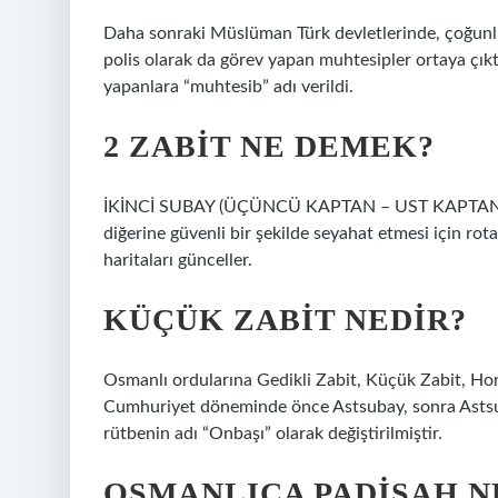
Daha sonraki Müslüman Türk devletlerinde, çoğunlu
polis olarak da görev yapan muhtesipler ortaya çıkt
yapanlara “muhtesib” adı verildi.
2 ZABIT NE DEMEK?
İKİNCİ SUBAY (ÜÇÜNCÜ KAPTAN – UST KAPTAN): Ge
diğerine güvenli bir şekilde seyahat etmesi için rotay
haritaları günceller.
KÜÇÜK ZABIT NEDIR?
Osmanlı ordularına Gedikli Zabit, Küçük Zabit, Hor Z
Cumhuriyet döneminde önce Astsubay, sonra Astsuba
rütbenin adı “Onbaşı” olarak değiştirilmiştir.
OSMANLICA PADIŞAH N