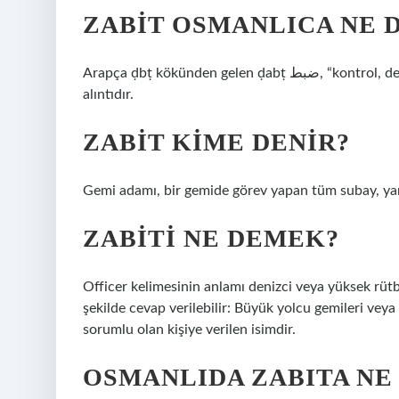
ZABIT OSMANLICA NE 
Arapça ḍbṭ kökünden gelen ḍabṭ ضبط, “kontrol, denetim, kısıtlama” anlamına gelir; “kayıt, kayıt” kelimesinden
alıntıdır.
ZABIT KIME DENIR?
Gemi adamı, bir gemide görev yapan tüm subay, yard
ZABITI NE DEMEK?
Officer kelimesinin anlamı denizci veya yüksek rütbel
şekilde cevap verilebilir: Büyük yolcu gemileri veya 
sorumlu olan kişiye verilen isimdir.
OSMANLIDA ZABITA NE