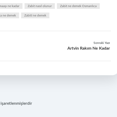
maaşı ne kadar
Zabit nasıl olunur
Zabit ne demek Osmanlıca
ca ne demek
Zabiti ne demek
Sonraki Yazı
Artvin Rakım Ne Kadar
 işaretlenmişlerdir