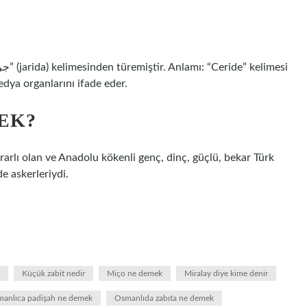
edya organlarını ifade eder.
EK?
rarlı olan ve Anadolu kökenli genç, dinç, güçlü, bekar Türk
e askerleriydi.
Küçük zabit nedir
Miço ne demek
Miralay diye kime denir
anlıca padişah ne demek
Osmanlıda zabıta ne demek