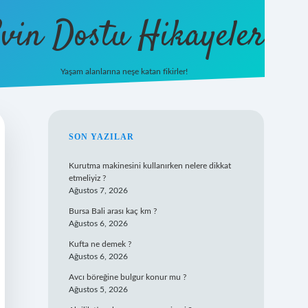
vin Dostu Hikayeler
Yaşam alanlarına neşe katan fikirler!
hiltonbet güncel giriş
https://www
SIDEBAR
SON YAZILAR
Kurutma makinesini kullanırken nelere dikkat
etmeliyiz ?
Ağustos 7, 2026
Bursa Bali arası kaç km ?
Ağustos 6, 2026
Kufta ne demek ?
Ağustos 6, 2026
Avcı böreğine bulgur konur mu ?
Ağustos 5, 2026