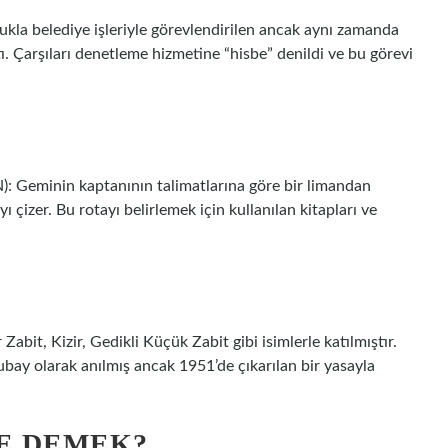
kla belediye işleriyle görevlendirilen ancak aynı zamanda
ı. Çarşıları denetleme hizmetine “hisbe” denildi ve bu görevi
minin kaptanının talimatlarına göre bir limandan
ı çizer. Bu rotayı belirlemek için kullanılan kitapları ve
abit, Kizir, Gedikli Küçük Zabit gibi isimlerle katılmıştır.
y olarak anılmış ancak 1951’de çıkarılan bir yasayla
E DEMEK?