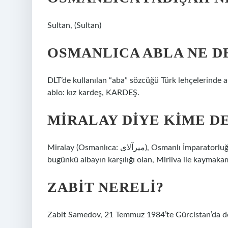
Sultan, (Sultan)
OSMANLICA ABLA NE 
DLT’de kullanılan “aba” sözcüğü Türk lehçelerinde
ablo: kız kardeş, KARDEŞ.
MIRALAY DIYE KIME D
Miralay (Osmanlıca: ميرآلای), Osmanlı İmparatorluğu’nun son dönemi ile Cumhuriyetin ilk yıllarında kullanılan,
bugünkü albayın karşılığı olan, Mirliva ile kaymakam
ZABIT NERELI?
Zabit Samedov, 21 Temmuz 1984’te Gürcistan’da do