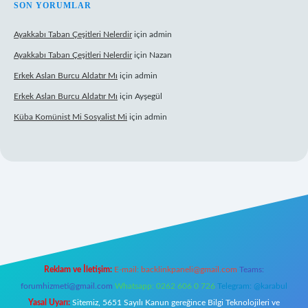
SON YORUMLAR
Ayakkabı Taban Çeşitleri Nelerdir
için
admin
Ayakkabı Taban Çeşitleri Nelerdir
için
Nazan
Erkek Aslan Burcu Aldatır Mı
için
admin
Erkek Aslan Burcu Aldatır Mı
için
Ayşegül
Küba Komünist Mi Sosyalist Mi
için
admin
betexper.xyz/
elexbetgiris.org
Reklam ve İletişim:
E-mail:
backlinkpaneli@gmail.com
Teams:
forumhizmeti@gmail.com
Whatsapp: 0262 606 0 726
Telegram: @karabul
Yasal Uyarı:
Sitemiz, 5651 Sayılı Kanun gereğince Bilgi Teknolojileri ve