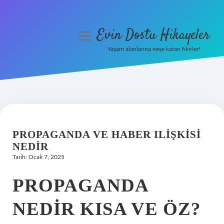
Evin Dostu Hikayeler
menüyü
aç
Yaşam alanlarına neşe katan fikirler!
Anasayfa
Gizlilik Politikası
Yasal Uyarı
PROPAGANDA VE HABER ILIŞKISI
Hakkımızda
NEDIR
Tarih: Ocak 7, 2025
PROPAGANDA
NEDIR KISA VE ÖZ?