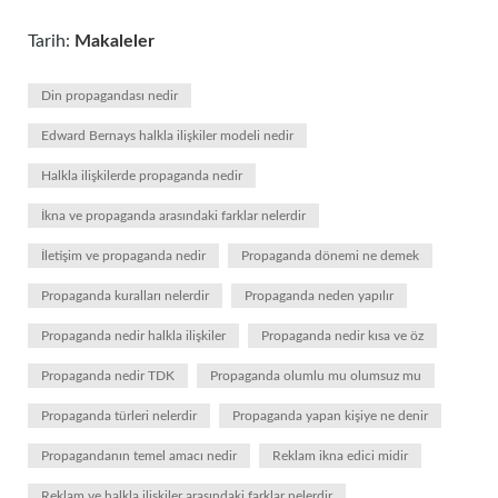
Tarih:
Makaleler
Din propagandası nedir
Edward Bernays halkla ilişkiler modeli nedir
Halkla ilişkilerde propaganda nedir
İkna ve propaganda arasındaki farklar nelerdir
İletişim ve propaganda nedir
Propaganda dönemi ne demek
Propaganda kuralları nelerdir
Propaganda neden yapılır
Propaganda nedir halkla ilişkiler
Propaganda nedir kısa ve öz
Propaganda nedir TDK
Propaganda olumlu mu olumsuz mu
Propaganda türleri nelerdir
Propaganda yapan kişiye ne denir
Propagandanın temel amacı nedir
Reklam ikna edici midir
Reklam ve halkla ilişkiler arasındaki farklar nelerdir