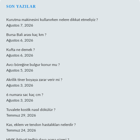
SIDEBAR
SON YAZILAR
Kurutma makinesini kullanırken nelere dikkat etmeliyiz ?
Ağustos 7, 2026
Bursa Bali arası kaç km ?
Ağustos 6, 2026
Kufta ne demek ?
Ağustos 6, 2026
Avcı böreğine bulgur konur mu ?
Ağustos 5, 2026
Akrilik tiner boyaya zarar verir mi ?
Ağustos 3, 2026
6 numara sac kaç cm ?
Ağustos 3, 2026
Tuvalete kostik nasıl dökülür ?
Temmuz 29, 2026
Kas, eklem ve tendon hastalıkları nelerdir ?
Temmuz 24, 2026
HMK ihtiyati tedbir dava açma süresi ?