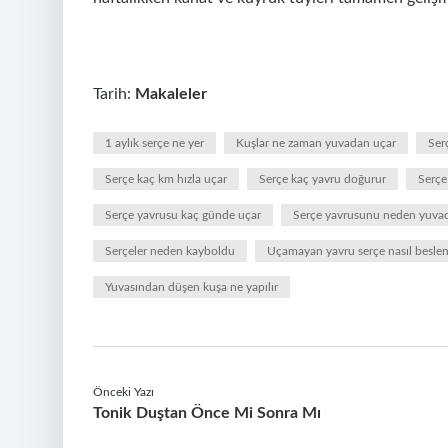
Tarih:
Makaleler
1 aylık serçe ne yer
Kuşlar ne zaman yuvadan uçar
Ser
Serçe kaç km hızla uçar
Serçe kaç yavru doğurur
Serçe
Serçe yavrusu kaç günde uçar
Serçe yavrusunu neden yuvad
Serçeler neden kayboldu
Uçamayan yavru serçe nasıl beslen
Yuvasından düşen kuşa ne yapılır
Önceki Yazı
Tonik Duştan Önce Mi Sonra Mı