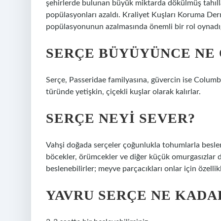
şehirlerde bulunan büyük miktarda dökülmüş tahıll
popülasyonları azaldı. Kraliyet Kuşları Koruma Derne
popülasyonunun azalmasında önemli bir rol oynadığ
SERÇE BÜYÜYÜNCE NE
Serçe, Passeridae familyasına, güvercin ise Columbi
türünde yetişkin, çiçekli kuşlar olarak kalırlar.
SERÇE NEYI SEVER?
Vahşi doğada serçeler çoğunlukla tohumlarla beslen
böcekler, örümcekler ve diğer küçük omurgasızlar 
beslenebilirler; meyve parçacıkları onlar için özellik
YAVRU SERÇE NE KADA