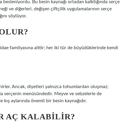
a besleniyordu. Bu besin kaynağı ortadan kalktığında serçe
ği ve diğerleri, değişen çiftçilik uygulamalarının serçe
ını söylüyor.
 OLUR?
dae familyasına aittir; her iki tür de büyüdüklerinde kendi
irler. Ancak, diyetleri yalnızca tohumlardan oluşmaz;
da serçenin menüsündedir. Meyve ve sebzelerle de
le kış aylarında önemli bir besin kaynağıdır.
R AÇ KALABILIR?