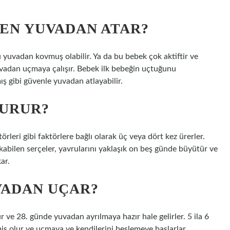
EN YUVADAN ATAR?
 yuvadan kovmuş olabilir. Ya da bu bebek çok aktiftir ve
adan uçmaya çalışır. Bebek ilk bebeğin uçtuğunu
ş gibi güvenle yuvadan atlayabilir.
ĞURUR?
leri gibi faktörlere bağlı olarak üç veya dört kez ürerler.
bilen serçeler, yavrularını yaklaşık on beş günde büyütür ve
ar.
VADAN UÇAR?
ür ve 28. günde yuvadan ayrılmaya hazır hale gelirler. 5 ila 6
iş olur ve uçmaya ve kendilerini beslemeye başlarlar.