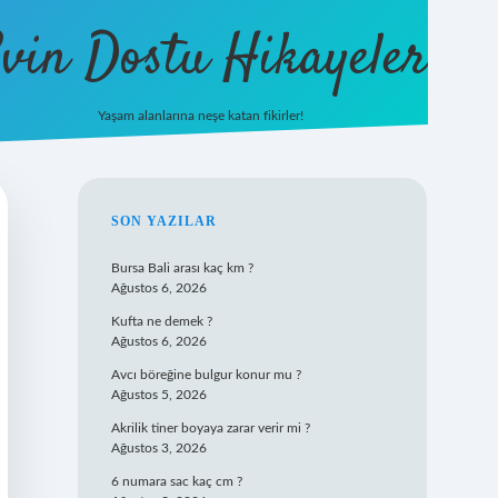
vin Dostu Hikayeler
Yaşam alanlarına neşe katan fikirler!
hiltonbet güncel giriş
https://www.bet
SIDEBAR
SON YAZILAR
Bursa Bali arası kaç km ?
Ağustos 6, 2026
Kufta ne demek ?
Ağustos 6, 2026
Avcı böreğine bulgur konur mu ?
Ağustos 5, 2026
Akrilik tiner boyaya zarar verir mi ?
Ağustos 3, 2026
6 numara sac kaç cm ?