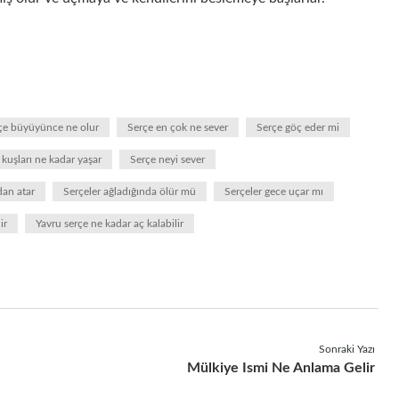
çe büyüyünce ne olur
Serçe en çok ne sever
Serçe göç eder mi
 kuşları ne kadar yaşar
Serçe neyi sever
an atar
Serçeler ağladığında ölür mü
Serçeler gece uçar mı
ir
Yavru serçe ne kadar aç kalabilir
Sonraki Yazı
Mülkiye Ismi Ne Anlama Gelir