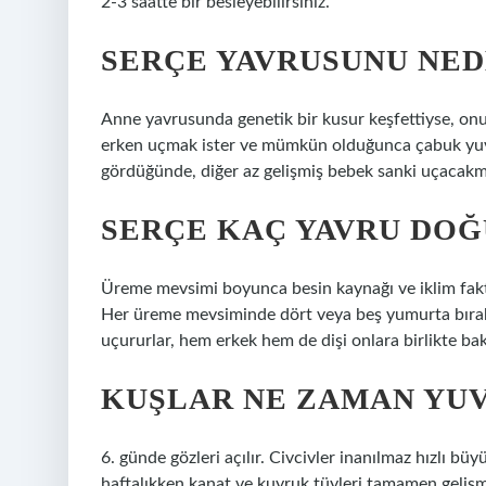
2-3 saatte bir besleyebilirsiniz.
SERÇE YAVRUSUNU NED
Anne yavrusunda genetik bir kusur keşfettiyse, onu
erken uçmak ister ve mümkün olduğunca çabuk yuv
gördüğünde, diğer az gelişmiş bebek sanki uçacakmı
SERÇE KAÇ YAVRU DO
Üreme mevsimi boyunca besin kaynağı ve iklim faktör
Her üreme mevsiminde dört veya beş yumurta bıraka
uçururlar, hem erkek hem de dişi onlara birlikte bak
KUŞLAR NE ZAMAN YU
6. günde gözleri açılır. Civcivler inanılmaz hızlı büy
haftalıkken kanat ve kuyruk tüyleri tamamen gelişm