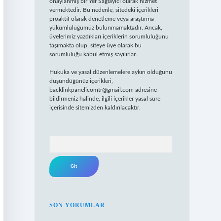
onaylanmış bir Yer Sağlayıcı olarak hizmet
vermektedir. Bu nedenle, sitedeki içerikleri
proaktif olarak denetleme veya araştırma
yükümlülüğümüz bulunmamaktadır. Ancak,
üyelerimiz yazdıkları içeriklerin sorumluluğunu
taşımakta olup, siteye üye olarak bu
sorumluluğu kabul etmiş sayılırlar.
Hukuka ve yasal düzenlemelere aykırı olduğunu
düşündüğünüz içerikleri,
backlinkpanelicomtr@gmail.com
adresine
bildirmeniz halinde, ilgili içerikler yasal süre
içerisinde sitemizden kaldırılacaktır.
Arama
SON YORUMLAR