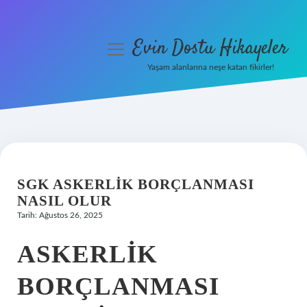
Evin Dostu Hikayeler
menüyü
aç
Yaşam alanlarına neşe katan fikirler!
Anasayfa
Gizlilik Politikası
Yasal Uyarı
SGK ASKERLIK BORÇLANMASI
Hakkımızda
NASIL OLUR
Tarih: Ağustos 26, 2025
ASKERLIK
BORÇLANMASI