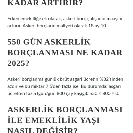
KADAR ARTIRIR?
Erken emekliliğe ek olarak, askeri borç çalışanın maaşını
arttırır. Askeri borçların maliyeti olarak 18 ay 10.
550 GÜN ASKERLIK
BORÇLANMASI NE KADAR
2025?
Askeri borçlanma günlük brüt asgari ücretin %32’sinden
azdır ve bu miktar 7.5’den fazla ise. Bu durumda: asgari
ücretten fazla (gün/gün 800 çay kaşığı): 550 × 800 × 0.
ASKERLIK BORÇLANMASI
ILE EMEKLILIK YAŞI
NASIL DEĞIŞIR?