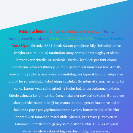
exper.xyz/
elexbetgiris.org
Reklam ve İletişim:
E-mail:
backlinkpaneli@gmail.com
Teams:
forumhizmeti@gmail.com
Whatsapp: 0262 606 0 726
Telegram: @karabul
Yasal Uyarı:
Sitemiz, 5651 Sayılı Kanun gereğince Bilgi Teknolojileri ve
İletişim Kurumu (BTK) tarafından onaylanmış bir Yer Sağlayıcı olarak
hizmet vermektedir. Bu nedenle, sitedeki içerikleri proaktif olarak
denetleme veya araştırma yükümlülüğümüz bulunmamaktadır. Ancak,
üyelerimiz yazdıkları içeriklerin sorumluluğunu taşımakta olup, siteye üye
olarak bu sorumluluğu kabul etmiş sayılırlar. Bu internet sitesi, herhangi bir
marka, kurum veya şahıs şirketi ile hiçbir bağlantısı bulunmamaktadır.
Sitede yalnızca kendi hazırladığımız makaleler paylaşılmaktadır. Burada yer
alan içerikler haber niteliği taşımamakta olup, gerçek kurum ve kişiler
hakkında paylaşım yapılmamaktadır. Gerçek kurum ve kişiler ile isim
benzerlikleri tamamen tesadüfidir. Sitemiz, kar amacı gütmeyen ve
tamamen ücretsiz bir bilgi paylaşım platformudur. Hukuka ve yasal
düzenlemelere aykırı olduğunu düşündüğünüz içerikleri,