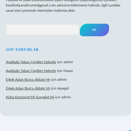
Hukuka ve yasal düzenlemelere aykırı olduğunu düşündüğünüz içerikleri,
backlinkpanelicomtr@gmail.com
adresine bildirmeniz halinde, ilgili içerikler
yasal süre içerisinde sitemizden kaldırılacaktır.
Arama
SON YORUMLAR
Ayakkabı Taban Çeşitleri Nelerdir
için
admin
Ayakkabı Taban Çeşitleri Nelerdir
için
Nazan
Erkek Aslan Burcu Aldatır Mı
için
admin
Erkek Aslan Burcu Aldatır Mı
için
Ayşegül
Küba Komünist Mi Sosyalist Mi
için
admin