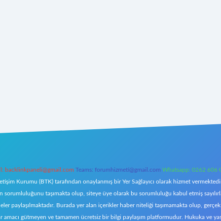
l:
backlinkpaneli@gmail.com
Teams:
forumhizmeti@gmail.com
Whatsapp: 0262 606 
letişim Kurumu (BTK) tarafından onaylanmış bir Yer Sağlayıcı olarak hizmet vermektedir.
orumluluğunu taşımakta olup, siteye üye olarak bu sorumluluğu kabul etmiş sayılırlar. 
eler paylaşılmaktadır. Burada yer alan içerikler haber niteliği taşımamakta olup, ger
z, kar amacı gütmeyen ve tamamen ücretsiz bir bilgi paylaşım platformudur. Hukuka ve y