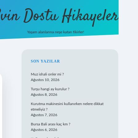
vin Dostu Hikayeler
Yaşam alanlarına neşe katan fikirler!
hiltonbet güncel giriş
https://w
SIDEBAR
SON YAZILAR
Muz ishali onler mi ?
Ağustos 10, 2026
Turşu hangi ay kurulur ?
Ağustos 8, 2026
Kurutma makinesini kullanırken nelere dikkat
etmeliyiz ?
Ağustos 7, 2026
Bursa Bali arası kaç km ?
Ağustos 6, 2026