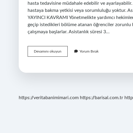
hasta tedavisine müdahale edebilir ve ayarlayabilir
hastaya bakma yetkisi veya sorumluluğu yoktur
YAYINCI KAVRAMI Yönetmelikte yardımcı hekimler, 
geçip istedikleri bölüme atanan öğrenciler zorunlu 
çalışmaya başlarlar. Asistanlık süresi 3…
Asistan
Devamını okuyun
Yorum Bırak
Doktor
Ne
Demektir
https://veritabanimimari.com
https://barisal.com.tr
http