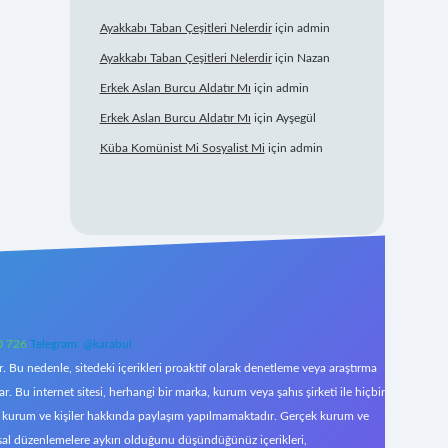
Ayakkabı Taban Çeşitleri Nelerdir
için
admin
Ayakkabı Taban Çeşitleri Nelerdir
için
Nazan
Erkek Aslan Burcu Aldatır Mı
için
admin
Erkek Aslan Burcu Aldatır Mı
için
Ayşegül
Küba Komünist Mi Sosyalist Mi
için
admin
0 726
Telegram: @karabul
 Bu nedenle, sitedeki içerikleri proaktif olarak denetleme veya araştırma
Bu internet sitesi, herhangi bir marka, kurum veya şahıs şirketi ile hiçbir
çek kurum ve kişiler hakkında paylaşım yapılmamaktadır. Gerçek kurum ve
asal düzenlemelere aykırı olduğunu düşündüğünüz içerikleri,