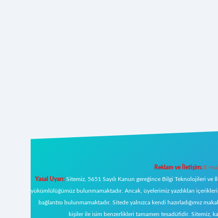
Reklam ve İletişim:
E-mai
Yasal Uyarı:
Sitemiz, 5651 Sayılı Kanun gereğince Bilgi Teknolojileri ve İ
yükümlülüğümüz bulunmamaktadır. Ancak, üyelerimiz yazdıkları içeriklerin s
bağlantısı bulunmamaktadır. Sitede yalnızca kendi hazırladığımız makal
kişiler ile isim benzerlikleri tamamen tesadüfidir. Sitemi