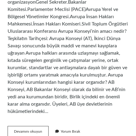
organizasyonGenel Sekreter.Bakanlar
Komitesi.Parlamenter Meclisi (PACE)Avrupa Yerel ve
Bölgesel Yönetimler Kongresi.Avrupa İnsan Hakları
Mahkemesi.İnsan Hakları Komiseri.Sivil Toplum Örgütleri
Uluslararası Konferansı Avrupa Konseyi’nin amacı nedir?
Teşkilatın Tarihçesi: Avrupa Konseyi (AT), İkinci Dünya
Savaşı sonucunda büyük maddi ve manevi kayıplara
uğrayan Avrupa halkları arasında uzlaşmayı sağlamak,
kıtada süregelen gerginlik ve çatışmalar yerine, ortak
kurumlar, standartlar ve antlaşmalara dayalı bir güven ve
işbirliği ortamı yaratmak amacıyla kurulmuştur. Avrupa
Konseyi kurumlarından hangisi karar organıdır? AB
Konseyi, AB Bakanlar Konseyi olarak da bilinir ve AB’nin
yedi ana kurumundan biridir, Birlik içindeki en önemli
karar alma organıdır. Üyeleri, AB üye devletlerinin
hükümetlerindeki…
Avrupa
Devamını okuyun
Yorum Bırak