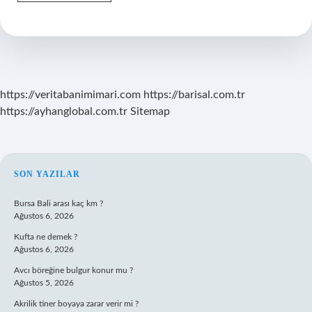
Konseyi
Organı
Nedir
https://veritabanimimari.com
https://barisal.com.tr
https://ayhanglobal.com.tr
Sitemap
SIDEBAR
SON YAZILAR
Bursa Bali arası kaç km ?
Ağustos 6, 2026
Kufta ne demek ?
Ağustos 6, 2026
Avcı böreğine bulgur konur mu ?
Ağustos 5, 2026
Akrilik tiner boyaya zarar verir mi ?