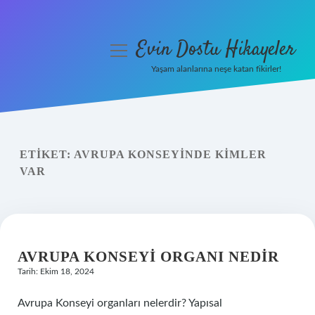
Evin Dostu Hikayeler
menüyü
aç
Yaşam alanlarına neşe katan fikirler!
Anasayfa
Gizlilik Politikası
ETIKET:
AVRUPA KONSEYINDE KIMLER
Yasal Uyarı
VAR
Hakkımızda
AVRUPA KONSEYI ORGANI NEDIR
Tarih: Ekim 18, 2024
Avrupa Konseyi organları nelerdir? Yapısal