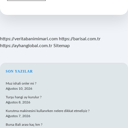
Temizlemek
Için
Ne
Yapmalı
https://veritabanimimari.com
https://barisal.com.tr
https://ayhanglobal.com.tr
Sitemap
SIDEBAR
SON YAZILAR
Muz ishali onler mi ?
Ağustos 10, 2026
Turşu hangi ay kurulur ?
Ağustos 8, 2026
Kurutma makinesini kullanırken nelere dikkat etmeliyiz ?
Ağustos 7, 2026
Bursa Bali arası kaç km ?