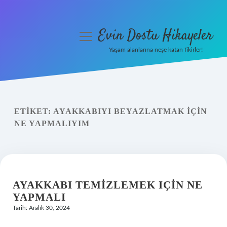
Evin Dostu Hikayeler
menüyü
aç
Yaşam alanlarına neşe katan fikirler!
Anasayfa
Gizlilik Politikası
ETIKET:
AYAKKABIYI BEYAZLATMAK IÇIN
Yasal Uyarı
NE YAPMALIYIM
Hakkımızda
AYAKKABI TEMIZLEMEK IÇIN NE
YAPMALI
Tarih: Aralık 30, 2024