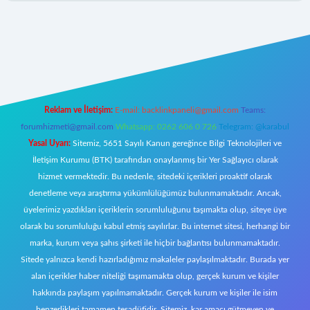
texper.xyz/
elexbetgiris.org
Reklam ve İletişim:
E-mail:
backlinkpaneli@gmail.com
Teams:
forumhizmeti@gmail.com
Whatsapp: 0262 606 0 726
Telegram: @karabul
Yasal Uyarı:
Sitemiz, 5651 Sayılı Kanun gereğince Bilgi Teknolojileri ve
İletişim Kurumu (BTK) tarafından onaylanmış bir Yer Sağlayıcı olarak
hizmet vermektedir. Bu nedenle, sitedeki içerikleri proaktif olarak
denetleme veya araştırma yükümlülüğümüz bulunmamaktadır. Ancak,
üyelerimiz yazdıkları içeriklerin sorumluluğunu taşımakta olup, siteye üye
olarak bu sorumluluğu kabul etmiş sayılırlar. Bu internet sitesi, herhangi bir
marka, kurum veya şahıs şirketi ile hiçbir bağlantısı bulunmamaktadır.
Sitede yalnızca kendi hazırladığımız makaleler paylaşılmaktadır. Burada yer
alan içerikler haber niteliği taşımamakta olup, gerçek kurum ve kişiler
hakkında paylaşım yapılmamaktadır. Gerçek kurum ve kişiler ile isim
benzerlikleri tamamen tesadüfidir. Sitemiz, kar amacı gütmeyen ve