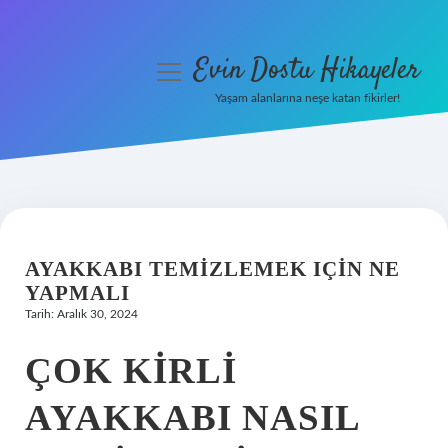
Evin Dostu Hikayeler
menüyü
aç
Yaşam alanlarına neşe katan fikirler!
Anasayfa
Gizlilik Politikası
Yasal Uyarı
AYAKKABI TEMIZLEMEK IÇIN NE
Hakkımızda
YAPMALI
Tarih: Aralık 30, 2024
ÇOK KIRLI
AYAKKABI NASIL