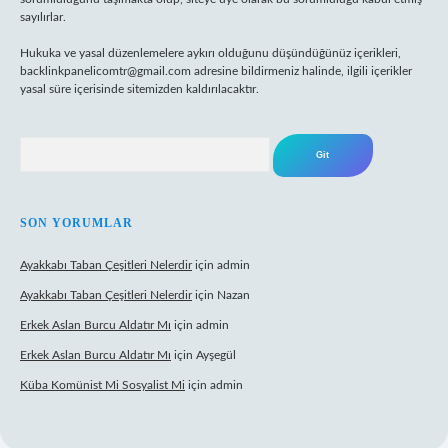
sayılırlar.
Hukuka ve yasal düzenlemelere aykırı olduğunu düşündüğünüz içerikleri,
backlinkpanelicomtr@gmail.com
adresine bildirmeniz halinde, ilgili içerikler
yasal süre içerisinde sitemizden kaldırılacaktır.
Arama
SON YORUMLAR
Ayakkabı Taban Çeşitleri Nelerdir
için
admin
Ayakkabı Taban Çeşitleri Nelerdir
için
Nazan
Erkek Aslan Burcu Aldatır Mı
için
admin
Erkek Aslan Burcu Aldatır Mı
için
Ayşegül
Küba Komünist Mi Sosyalist Mi
için
admin