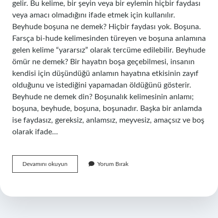
gelir. Bu kelime, bir şeyin veya bir eylemin hiçbir faydası
veya amacı olmadığını ifade etmek için kullanılır.
Beyhude boşuna ne demek? Hiçbir faydası yok. Boşuna.
Farsça bi-hude kelimesinden türeyen ve boşuna anlamına
gelen kelime “yararsız” olarak tercüme edilebilir. Beyhude
ömür ne demek? Bir hayatın boşa geçebilmesi, insanın
kendisi için düşündüğü anlamın hayatına etkisinin zayıf
olduğunu ve istediğini yapamadan öldüğünü gösterir.
Beyhude ne demek din? Boşunalık kelimesinin anlamı;
boşuna, beyhude, boşuna, boşunadır. Başka bir anlamda
ise faydasız, gereksiz, anlamsız, meyvesiz, amaçsız ve boş
olarak ifade…
Beyhude
Devamını okuyun
Yorum Bırak
Geçmek
Ne
Demek