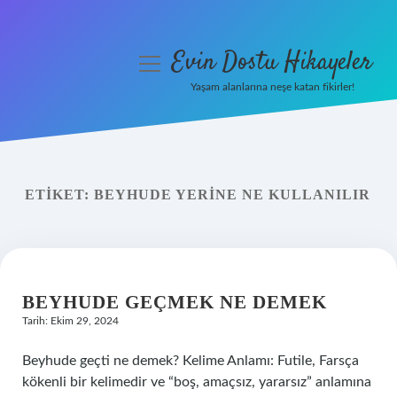
Evin Dostu Hikayeler
menüyü
aç
Yaşam alanlarına neşe katan fikirler!
Anasayfa
Gizlilik Politikası
ETIKET:
BEYHUDE YERINE NE KULLANILIR
Yasal Uyarı
Hakkımızda
BEYHUDE GEÇMEK NE DEMEK
Tarih: Ekim 29, 2024
Beyhude geçti ne demek? Kelime Anlamı: Futile, Farsça
kökenli bir kelimedir ve “boş, amaçsız, yararsız” anlamına