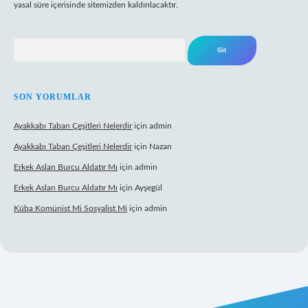
yasal süre içerisinde sitemizden kaldırılacaktır.
Arama
SON YORUMLAR
Ayakkabı Taban Çeşitleri Nelerdir
için
admin
Ayakkabı Taban Çeşitleri Nelerdir
için
Nazan
Erkek Aslan Burcu Aldatır Mı
için
admin
Erkek Aslan Burcu Aldatır Mı
için
Ayşegül
Küba Komünist Mi Sosyalist Mi
için
admin
https://www.betexper.xyz/
elexbetgiris.org