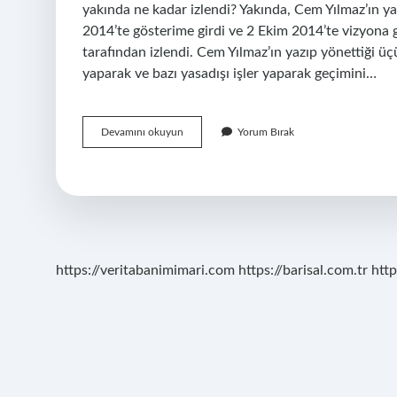
yakında ne kadar izlendi? Yakında, Cem Yılmaz’ın ya
2014’te gösterime girdi ve 2 Ekim 2014’te vizyona g
tarafından izlendi. Cem Yılmaz’ın yazıp yönettiği 
yaparak ve bazı yasadışı işler yaparak geçimini…
Pek
Devamını okuyun
Yorum Bırak
Yakında
Filmi
Nereden
Izlenir
https://veritabanimimari.com
https://barisal.com.tr
http