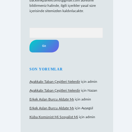
backlinkpanelicomtr@gmail.com
adresine
bildirmeniz halinde, ilgili içerikler yasal süre
içerisinde sitemizden kaldırılacaktır.
Arama
SON YORUMLAR
Ayakkabı Taban Çeşitleri Nelerdir
için
admin
Ayakkabı Taban Çeşitleri Nelerdir
için
Nazan
Erkek Aslan Burcu Aldatır Mı
için
admin
Erkek Aslan Burcu Aldatır Mı
için
Ayşegül
Küba Komünist Mi Sosyalist Mi
için
admin