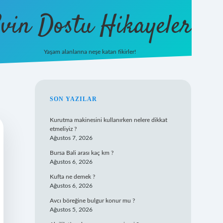
vin Dostu Hikayeler
Yaşam alanlarına neşe katan fikirler!
hiltonbet güncel giriş
https://www
SIDEBAR
SON YAZILAR
Kurutma makinesini kullanırken nelere dikkat
etmeliyiz ?
Ağustos 7, 2026
Bursa Bali arası kaç km ?
Ağustos 6, 2026
Kufta ne demek ?
Ağustos 6, 2026
Avcı böreğine bulgur konur mu ?
Ağustos 5, 2026