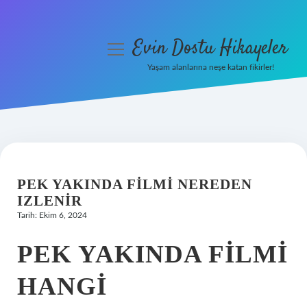
Evin Dostu Hikayeler
menüyü
aç
Yaşam alanlarına neşe katan fikirler!
Anasayfa
Gizlilik Politikası
Yasal Uyarı
PEK YAKINDA FILMI NEREDEN
Hakkımızda
IZLENIR
Tarih: Ekim 6, 2024
PEK YAKINDA FILMI
HANGI