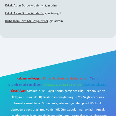
Erkek Aslan Burcu Aldatır Mı
için
admin
Erkek Aslan Burcu Aldatır Mı
için
Ayşegül
Küba Komünist Mi Sosyalist Mi
için
admin
www.betexper.xyz/
elexbetgiris.org
Reklam ve İletişim:
E-mail:
backlinkpaneli@gmail.com
Teams:
forumhizmeti@gmail.com
Whatsapp: 0262 606 0 726
Telegram: @karabul
Yasal Uyarı:
Sitemiz, 5651 Sayılı Kanun gereğince Bilgi Teknolojileri ve
İletişim Kurumu (BTK) tarafından onaylanmış bir Yer Sağlayıcı olarak
hizmet vermektedir. Bu nedenle, sitedeki içerikleri proaktif olarak
denetleme veya araştırma yükümlülüğümüz bulunmamaktadır. Ancak,
üyelerimiz yazdıkları içeriklerin sorumluluğunu taşımakta olup, siteye üye