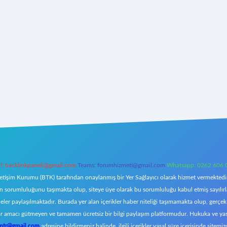
l:
backlinkpaneli@gmail.com
Teams:
forumhizmeti@gmail.com
Whatsapp: 0262 606 
letişim Kurumu (BTK) tarafından onaylanmış bir Yer Sağlayıcı olarak hizmet vermektedir.
orumluluğunu taşımakta olup, siteye üye olarak bu sorumluluğu kabul etmiş sayılırlar. 
eler paylaşılmaktadır. Burada yer alan içerikler haber niteliği taşımamakta olup, ger
z, kar amacı gütmeyen ve tamamen ücretsiz bir bilgi paylaşım platformudur. Hukuka ve y
omtr@gmail.com
adresine bildirmeniz halinde, ilgili içerikler yasal süre içerisinde sitemiz