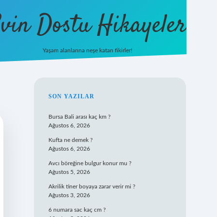
vin Dostu Hikayeler
Yaşam alanlarına neşe katan fikirler!
hiltonbet güncel giriş
https://w
SIDEBAR
SON YAZILAR
Bursa Bali arası kaç km ?
Ağustos 6, 2026
Kufta ne demek ?
Ağustos 6, 2026
Avcı böreğine bulgur konur mu ?
Ağustos 5, 2026
Akrilik tiner boyaya zarar verir mi ?
Ağustos 3, 2026
6 numara sac kaç cm ?