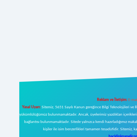
Reklam ve İletişim:
E-mai
Yasal Uyarı:
Sitemiz, 5651 Sayılı Kanun gereğince Bilgi Teknolojileri ve İ
yükümlülüğümüz bulunmamaktadır. Ancak, üyelerimiz yazdıkları içeriklerin s
bağlantısı bulunmamaktadır. Sitede yalnızca kendi hazırladığımız makal
kişiler ile isim benzerlikleri tamamen tesadüfidir. Sitemi
backlinkpanelic