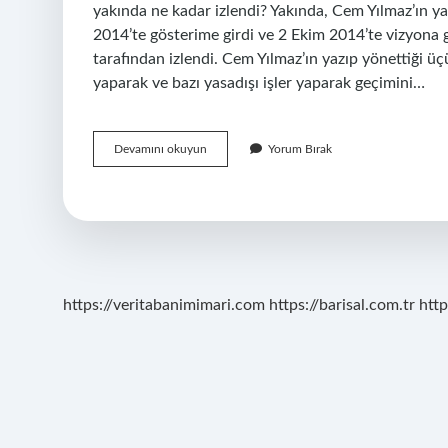
yakında ne kadar izlendi? Yakında, Cem Yılmaz’ın ya
2014’te gösterime girdi ve 2 Ekim 2014’te vizyona g
tarafından izlendi. Cem Yılmaz’ın yazıp yönettiği 
yaparak ve bazı yasadışı işler yaparak geçimini…
Pek
Devamını okuyun
Yorum Bırak
Yakında
Filmi
Nereden
Izlenir
https://veritabanimimari.com
https://barisal.com.tr
http