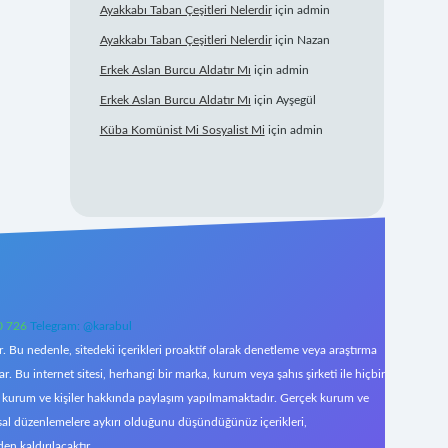
Ayakkabı Taban Çeşitleri Nelerdir
için
admin
Ayakkabı Taban Çeşitleri Nelerdir
için
Nazan
Erkek Aslan Burcu Aldatır Mı
için
admin
Erkek Aslan Burcu Aldatır Mı
için
Ayşegül
Küba Komünist Mi Sosyalist Mi
için
admin
0 726
Telegram: @karabul
 Bu nedenle, sitedeki içerikleri proaktif olarak denetleme veya araştırma
Bu internet sitesi, herhangi bir marka, kurum veya şahıs şirketi ile hiçbir
çek kurum ve kişiler hakkında paylaşım yapılmamaktadır. Gerçek kurum ve
asal düzenlemelere aykırı olduğunu düşündüğünüz içerikleri,
den kaldırılacaktır.