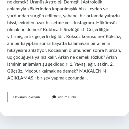
ne demek? Uranüs Astroloji Derneği | Astrolojik
anlamıyla köklerinden koparılmışlık hissi, evden ve
yurdundan sürgün edilmek, yabancı bir ortamda yalnızlık
hissi, evinden uzak hissetme ve… Instagram. Hükümsüz
olmak ne demek? Kubbealtı Sözlüğü sf. Geçerliliğini
yitirmiş, artık geçerli değildir. Köksüz konusu ne? Köksüz,
ani bir kayıptan sonra hayatta kalamayan bir ailenin
hikayesini anlatıyor. Kocasının ölümünden sonra Nurcan,
üç çocuğuyla yalnız kalır. Arkın ne demek sözlük? Arkın
isminin anlamları şu şekildedir: 1. Yavaş, ağır, sakin. 2.
Güçsüz. Mecbur kalmak ne demek? MAKALENİN
AÇIKLAMASI: bir şey yapmak zorunda…
Köksüz
Devamını okuyun
Yorum Bırak
Olmak
Ne
Demek