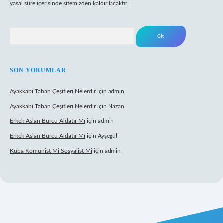
yasal süre içerisinde sitemizden kaldırılacaktır.
Arama
SON YORUMLAR
Ayakkabı Taban Çeşitleri Nelerdir
için
admin
Ayakkabı Taban Çeşitleri Nelerdir
için
Nazan
Erkek Aslan Burcu Aldatır Mı
için
admin
Erkek Aslan Burcu Aldatır Mı
için
Ayşegül
Küba Komünist Mi Sosyalist Mi
için
admin
https://www.betexper.xyz/
elexbetgiris.org