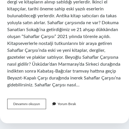
dergi ve kitapların alınıp satıldığı yerlerdir. İkinci el
kitapçılar, tarihi öneme sahip eski yazılı eserlerin
bulunabileceği yerlerdir. Antika kitap satıcıları da takas
yoluyla satın alırlar. Sahaflar çarşısında ne var? Dokuma
Sanatları Sokağı’na getirdiğimiz ve 21 ahşap dükkândan
oluşan “Sahaflar Çarşısı” 2021 yılında törenle açıldı.
Kitapseverlerle nostalji tutkunlarını bir araya getiren
Sahaflar Çarşısı’nda eski ve yeni kitaplar, dergiler,
gazeteler ve plaklar satılıyor. Beyoğlu Sahaflar Çarşısına
nasıl gidilir? Üsküdar’dan Marmaray’da Sirkeci durağında
indikten sonra Kabataş-Bağcılar tramvay hattına geçip
Beyazıt-Kapalı Çarşı durağında inerek Sahaflar Çarşısı’na
gidebilirsiniz. Sahaflar Çarşısı nasıl…
Sahaflar
Devamını okuyun
Yorum Bırak
Çarşısı
Nasıl
Yazılır