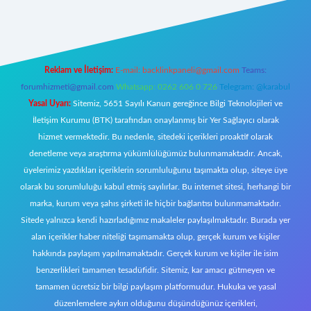
https://www.betexper.xyz/
elexbetgiris.org
Reklam ve İletişim:
E-mail:
backlinkpaneli@gmail.com
Teams:
forumhizmeti@gmail.com
Whatsapp: 0262 606 0 726
Telegram: @karabul
Yasal Uyarı:
Sitemiz, 5651 Sayılı Kanun gereğince Bilgi Teknolojileri ve
İletişim Kurumu (BTK) tarafından onaylanmış bir Yer Sağlayıcı olarak
hizmet vermektedir. Bu nedenle, sitedeki içerikleri proaktif olarak
denetleme veya araştırma yükümlülüğümüz bulunmamaktadır. Ancak,
üyelerimiz yazdıkları içeriklerin sorumluluğunu taşımakta olup, siteye üye
olarak bu sorumluluğu kabul etmiş sayılırlar. Bu internet sitesi, herhangi bir
marka, kurum veya şahıs şirketi ile hiçbir bağlantısı bulunmamaktadır.
Sitede yalnızca kendi hazırladığımız makaleler paylaşılmaktadır. Burada yer
alan içerikler haber niteliği taşımamakta olup, gerçek kurum ve kişiler
hakkında paylaşım yapılmamaktadır. Gerçek kurum ve kişiler ile isim
benzerlikleri tamamen tesadüfidir. Sitemiz, kar amacı gütmeyen ve
tamamen ücretsiz bir bilgi paylaşım platformudur. Hukuka ve yasal
düzenlemelere aykırı olduğunu düşündüğünüz içerikleri,