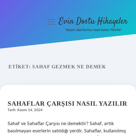
Evin Dostu Hikayeler
menüyü
aç
Yaşam alanlarına neşe katan fikirler!
Anasayfa
Gizlilik Politikası
ETIKET:
SAHAF GEZMEK NE DEMEK
Yasal Uyarı
Hakkımızda
SAHAFLAR ÇARŞISI NASIL YAZILIR
Tarih: Kasım 14, 2024
Sahaf ve Sahaflar Çarşısı ne demektir? Sahaf, artık
basılmayan eserlerin satıldığı yerdir. Sahaflar, kullanılmış