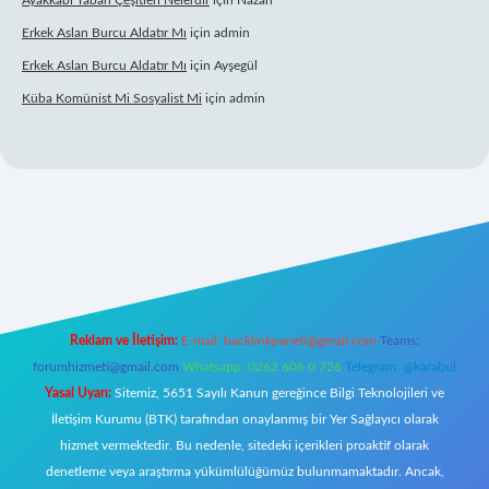
Ayakkabı Taban Çeşitleri Nelerdir
için
Nazan
Erkek Aslan Burcu Aldatır Mı
için
admin
Erkek Aslan Burcu Aldatır Mı
için
Ayşegül
Küba Komünist Mi Sosyalist Mi
için
admin
https://www.betexper.xyz/
elexbetgiris.org
Reklam ve İletişim:
E-mail:
backlinkpaneli@gmail.com
Teams:
forumhizmeti@gmail.com
Whatsapp: 0262 606 0 726
Telegram: @karabul
Yasal Uyarı:
Sitemiz, 5651 Sayılı Kanun gereğince Bilgi Teknolojileri ve
İletişim Kurumu (BTK) tarafından onaylanmış bir Yer Sağlayıcı olarak
hizmet vermektedir. Bu nedenle, sitedeki içerikleri proaktif olarak
denetleme veya araştırma yükümlülüğümüz bulunmamaktadır. Ancak,