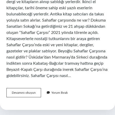
dergi ve kitapların alınıp satıldığı yerlerdir. İkinci el
kitapçılar, tarihi öneme sahip eski yazılı eserlerin
bulunabileceği yerlerdir. Antika kitap satıcıları da takas
yoluyla satın alırlar. Sahaflar çarşısında ne var? Dokuma
Sanatları Sokağı’na getirdiğimiz ve 21 ahşap dükkândan
oluşan “Sahaflar Çarşısı” 2021 yılında törenle açıldı.
Kitapseverlerle nostalji tutkunlarını bir araya getiren
Sahaflar Çarşısı’nda eski ve yeni kitaplar, dergiler,
gazeteler ve plaklar satılıyor. Beyoğlu Sahaflar Çarşısına
nasıl gidilir? Üsküdar’dan Marmaray’da Sirkeci durağında
indikten sonra Kabataş-Bağcılar tramvay hattına geçip
Beyazıt-Kapalı Çarşı durağında inerek Sahaflar Çarşısı’na
gidebilirsiniz. Sahaflar Çarşısı nasıl…
Sahaflar
Devamını okuyun
Yorum Bırak
Çarşısı
Nasıl
Yazılır