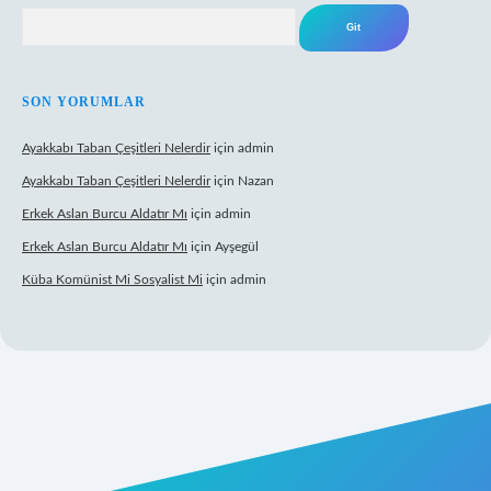
Arama
SON YORUMLAR
Ayakkabı Taban Çeşitleri Nelerdir
için
admin
Ayakkabı Taban Çeşitleri Nelerdir
için
Nazan
Erkek Aslan Burcu Aldatır Mı
için
admin
Erkek Aslan Burcu Aldatır Mı
için
Ayşegül
Küba Komünist Mi Sosyalist Mi
için
admin
https://www.betexper.xyz/
elexbetgiris.org