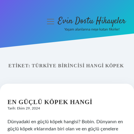
Evin Dostu Hikayeler
menüyü
aç
Yaşam alanlarına neşe katan fikirler!
Anasayfa
Gizlilik Politikası
ETIKET:
TÜRKIYE BIRINCISI HANGI KÖPEK
Yasal Uyarı
Hakkımızda
EN GÜÇLÜ KÖPEK HANGI
Tarih: Ekim 29, 2024
Dünyadaki en güçlü köpek hangisi? Bobin. Dünyanın en
güçlü köpek ırklarından biri olan ve en güçlü çenelere