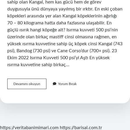
sahip olan Kangal, hem kas gücü hem de görev
duygusuyla ünü dünyaya yayılmış bir ırktır. En eski çoban
köpekleri arasında yer alan Kangal köpeklerinin ağırlığı
70 – 80 kilograma hatta daha fazlasına ulaşabilir. En
güçlü ısırık hangi köpeğe ait? Isırma kuvveti 500 psi’nin
üzerinde olan birkaç mastiff cinsi olmasına rağmen, en
yüksek ısırma kuvvetine sahip üç köpek cinsi Kangal (743
psi), Bandog (730 psi) ve Cane Corso’dur (700+ psi). 23
Ekim 2022 Isırma Kuvveti 500 psi’yi Aştı En yüksek
ısırma kuvvetine sahip birkaç…
En
Devamını okuyun
Yorum Bırak
Güçlü
Köpek
Hangi
https://veritabanimimari.com
https://barisal.com.tr