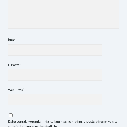
İsim*
E-Posta*
Web Sitesi
Daha sonraki yorumlarımda kullanılması için adım, e-posta adresim ve site
adresim bu tarayıcıya kaydedilsin.