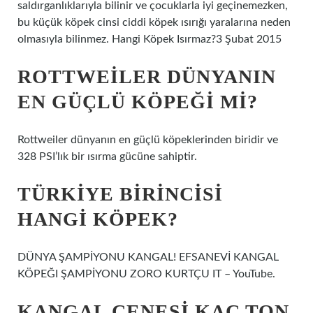
saldırganlıklarıyla bilinir ve çocuklarla iyi geçinemezken,
bu küçük köpek cinsi ciddi köpek ısırığı yaralarına neden
olmasıyla bilinmez. Hangi Köpek Isırmaz?3 Şubat 2015
ROTTWEILER DÜNYANIN
EN GÜÇLÜ KÖPEĞI MI?
Rottweiler dünyanın en güçlü köpeklerinden biridir ve
328 PSI’lık bir ısırma gücüne sahiptir.
TÜRKIYE BIRINCISI
HANGI KÖPEK?
DÜNYA ŞAMPİYONU KANGAL! EFSANEVİ KANGAL
KÖPEĞI ŞAMPİYONU ZORO KURTÇU IT – YouTube.
KANGAL ÇENESI KAÇ TON