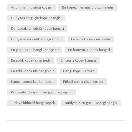
Aslanın ısırma gücü kaç psi
Bir köpeğin en güçlü organı nedir
Dünyada en güçlü köpek hangisi
Dünyadaki en güçlü köpek hangisi
Dünyanın en sadık köpeği kimdir
En akıllı köpek cinsi nedir
En güçlü ısırık hangi köpeğe ait
En koruyucu köpek hangisi
En sadık köpek cinsi nedir
En sessiz köpek hangisi
En zeki köpek ırkı hangisidir
Hangi köpek ısırmaz
Kangal çenesi kaç ton basar
Pitbull ısırma gücü kaç psi
Rottweiler dünyanın en güçlü köpeği mi
Türkiye birincisi hangi köpek
Türkiyenin en güçlü köpeği hangisi