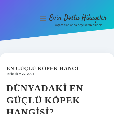
Evin Dostu Hikayeler
menüyü
aç
Yaşam alanlarına neşe katan fikirler!
Anasayfa
Gizlilik Politikası
Yasal Uyarı
EN GÜÇLÜ KÖPEK HANGI
Hakkımızda
Tarih: Ekim 29, 2024
DÜNYADAKI EN
GÜÇLÜ KÖPEK
HANGISI?