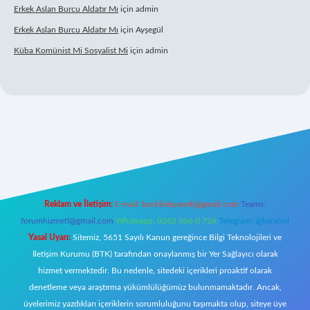
Erkek Aslan Burcu Aldatır Mı
için
admin
Erkek Aslan Burcu Aldatır Mı
için
Ayşegül
Küba Komünist Mi Sosyalist Mi
için
admin
betexper.xyz/
elexbetgiris.org
Reklam ve İletişim:
E-mail:
backlinkpaneli@gmail.com
Teams:
forumhizmeti@gmail.com
Whatsapp: 0262 606 0 726
Telegram: @karabul
Yasal Uyarı:
Sitemiz, 5651 Sayılı Kanun gereğince Bilgi Teknolojileri ve
İletişim Kurumu (BTK) tarafından onaylanmış bir Yer Sağlayıcı olarak
hizmet vermektedir. Bu nedenle, sitedeki içerikleri proaktif olarak
denetleme veya araştırma yükümlülüğümüz bulunmamaktadır. Ancak,
üyelerimiz yazdıkları içeriklerin sorumluluğunu taşımakta olup, siteye üye