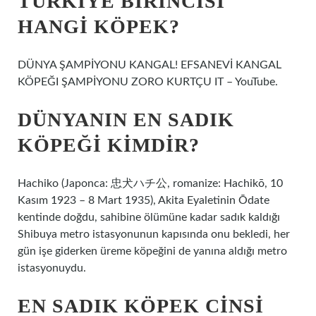
TÜRKIYE BIRINCISI
HANGI KÖPEK?
DÜNYA ŞAMPİYONU KANGAL! EFSANEVİ KANGAL
KÖPEĞI ŞAMPİYONU ZORO KURTÇU IT – YouTube.
DÜNYANIN EN SADIK
KÖPEĞI KIMDIR?
Hachiko (Japonca: 忠犬ハチ公, romanize: Hachikō, 10
Kasım 1923 – 8 Mart 1935), Akita Eyaletinin Ōdate
kentinde doğdu, sahibine ölümüne kadar sadık kaldığı
Shibuya metro istasyonunun kapısında onu bekledi, her
gün işe giderken üreme köpeğini de yanına aldığı metro
istasyonuydu.
EN SADIK KÖPEK CINSI