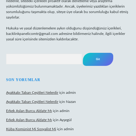
nedenle, sitedeki içerikleri proaktif olarak denetleme veya araştırma
yükümlülüğümüz bulunmamaktadır. Ancak, üyelerimiz yazdıkları içeriklerin
sorumluluğunu taşımakta olup, siteye üye olarak bu sorumluluğu kabul etmiş
sayılırlar.
Hukuka ve yasal düzenlemelere aykırı olduğunu düşündüğünüz içerikleri,
backlinkpanelicomtr@gmail.com
adresine bildirmeniz halinde, ilgili içerikler
yasal süre içerisinde sitemizden kaldırılacaktır.
Arama
SON YORUMLAR
Ayakkabı Taban Çeşitleri Nelerdir
için
admin
Ayakkabı Taban Çeşitleri Nelerdir
için
Nazan
Erkek Aslan Burcu Aldatır Mı
için
admin
Erkek Aslan Burcu Aldatır Mı
için
Ayşegül
Küba Komünist Mi Sosyalist Mi
için
admin