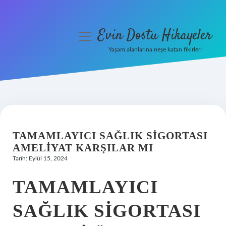
Evin Dostu Hikayeler
menüyü
aç
Yaşam alanlarına neşe katan fikirler!
Anasayfa
Gizlilik Politikası
Yasal Uyarı
TAMAMLAYICI SAĞLIK SIGORTASI
Hakkımızda
AMELIYAT KARŞILAR MI
Tarih: Eylül 15, 2024
TAMAMLAYICI
SAĞLIK SIGORTASI