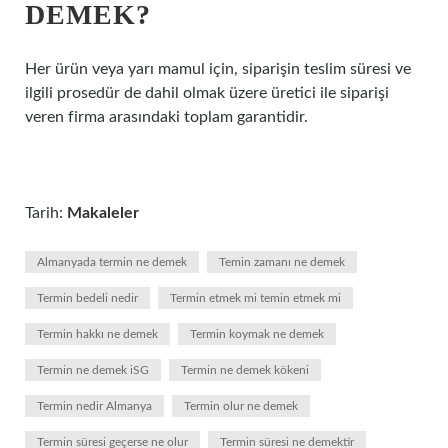
DEMEK?
Her ürün veya yarı mamul için, siparişin teslim süresi ve
ilgili prosedür de dahil olmak üzere üretici ile siparişi
veren firma arasındaki toplam garantidir.
Tarih:
Makaleler
Almanyada termin ne demek
Temin zamanı ne demek
Termin bedeli nedir
Termin etmek mi temin etmek mi
Termin hakkı ne demek
Termin koymak ne demek
Termin ne demek iSG
Termin ne demek kökeni
Termin nedir Almanya
Termin olur ne demek
Termin süresi geçerse ne olur
Termin süresi ne demektir