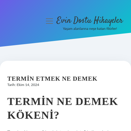
Evin Dostu Hikayeler
menüyü
aç
Yaşam alanlarına neşe katan fikirler!
Anasayfa
Gizlilik Politikası
Yasal Uyarı
TERMIN ETMEK NE DEMEK
Hakkımızda
Tarih: Ekim 14, 2024
TERMIN NE DEMEK
KÖKENI?