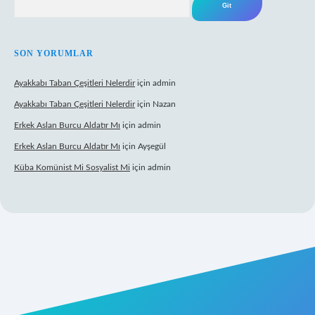
SON YORUMLAR
Ayakkabı Taban Çeşitleri Nelerdir
için
admin
Ayakkabı Taban Çeşitleri Nelerdir
için
Nazan
Erkek Aslan Burcu Aldatır Mı
için
admin
Erkek Aslan Burcu Aldatır Mı
için
Ayşegül
Küba Komünist Mi Sosyalist Mi
için
admin
w.betexper.xyz/
elexbetgiris.org