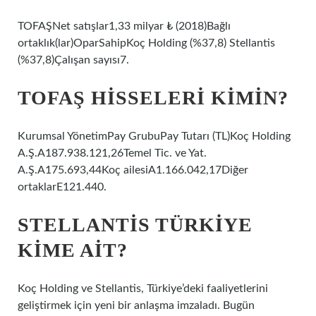
TOFAŞNet satışlar1,33 milyar ₺ (2018)Bağlı
ortaklık(lar)OparSahipKoç Holding (%37,8) Stellantis
(%37,8)Çalışan sayısı7.
TOFAŞ HISSELERI KIMIN?
Kurumsal YönetimPay GrubuPay Tutarı (TL)Koç Holding
A.Ş.A187.938.121,26Temel Tic. ve Yat.
A.Ş.A175.693,44Koç ailesiA1.166.042,17Diğer
ortaklarE121.440.
STELLANTIS TÜRKIYE
KIME AIT?
Koç Holding ve Stellantis, Türkiye’deki faaliyetlerini
geliştirmek için yeni bir anlaşma imzaladı. Bugün