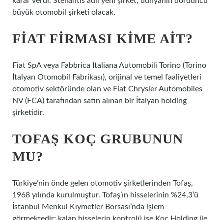
karar verdi. Stellantis adlı yeni şirket, dünyanın dördüncü
büyük otomobil şirketi olacak.
FIAT FIRMASI KIME AIT?
Fiat SpA veya Fabbrica Italiana Automobili Torino (Torino
İtalyan Otomobil Fabrikası), orijinal ve temel faaliyetleri
otomotiv sektöründe olan ve Fiat Chrysler Automobiles
NV (FCA) tarafından satın alınan bir İtalyan holding
şirketidir.
TOFAŞ KOÇ GRUBUNUN
MU?
Türkiye’nin önde gelen otomotiv şirketlerinden Tofaş,
1968 yılında kurulmuştur. Tofaş’ın hisselerinin %24,3’ü
İstanbul Menkul Kıymetler Borsası’nda işlem
görmektedir; kalan hisselerin kontrolü ise Koç Holding ile