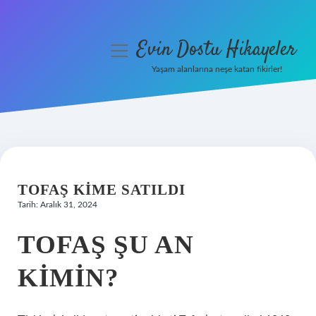
Evin Dostu Hikayeler
menüyü
aç
Yaşam alanlarına neşe katan fikirler!
Anasayfa
Gizlilik Politikası
Yasal Uyarı
TOFAŞ KIME SATILDI
Hakkımızda
Tarih: Aralık 31, 2024
TOFAŞ ŞU AN
KIMIN?