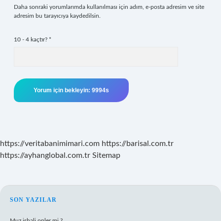
Daha sonraki yorumlarımda kullanılması için adım, e-posta adresim ve site
adresim bu tarayıcıya kaydedilsin.
10 - 4 kaçtır?
*
https://veritabanimimari.com
https://barisal.com.tr
https://ayhanglobal.com.tr
Sitemap
SIDEBAR
SON YAZILAR
Muz ishali onler mi ?