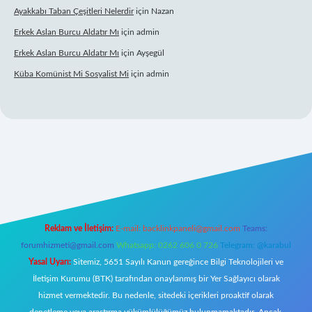
Ayakkabı Taban Çeşitleri Nelerdir
için
Nazan
Erkek Aslan Burcu Aldatır Mı
için
admin
Erkek Aslan Burcu Aldatır Mı
için
Ayşegül
Küba Komünist Mi Sosyalist Mi
için
admin
w.betexper.xyz/
elexbetgiris.org
Reklam ve İletişim:
E-mail:
backlinkpaneli@gmail.com
Teams:
forumhizmeti@gmail.com
Whatsapp: 0262 606 0 726
Telegram: @karabul
Yasal Uyarı:
Sitemiz, 5651 Sayılı Kanun gereğince Bilgi Teknolojileri ve
İletişim Kurumu (BTK) tarafından onaylanmış bir Yer Sağlayıcı olarak
hizmet vermektedir. Bu nedenle, sitedeki içerikleri proaktif olarak