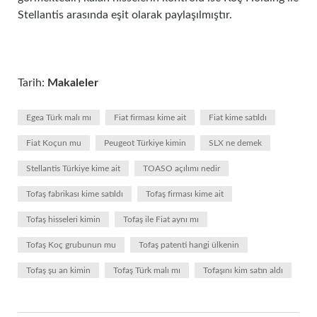
Stellantis arasında eşit olarak paylaşılmıştır.
Tarih:
Makaleler
Egea Türk malı mı
Fiat firması kime ait
Fiat kime satıldı
Fiat Koçun mu
Peugeot Türkiye kimin
SLX ne demek
Stellantis Türkiye kime ait
TOASO açılımı nedir
Tofaş fabrikası kime satıldı
Tofaş firması kime ait
Tofaş hisseleri kimin
Tofaş ile Fiat aynı mı
Tofaş Koç grubunun mu
Tofaş patenti hangi ülkenin
Tofaş şu an kimin
Tofaş Türk malı mı
Tofaşını kim satın aldı