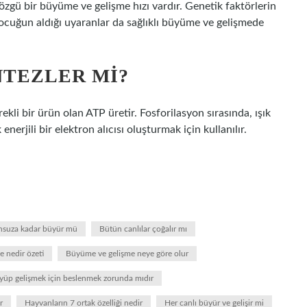
zgü bir büyüme ve gelişme hızı vardır. Genetik faktörlerin
 çocuğun aldığı uyaranlar da sağlıklı büyüme ve gelişmede
NTEZLER MI?
rekli bir ürün olan ATP üretir. Fosforilasyon sırasında, ışık
enerjili bir elektron alıcısı oluşturmak için kullanılır.
onsuza kadar büyür mü
Bütün canlılar çoğalır mı
 nedir özeti
Büyüme ve gelişme neye göre olur
üyüp gelişmek için beslenmek zorunda mıdır
r
Hayvanların 7 ortak özelliği nedir
Her canlı büyür ve gelişir mi