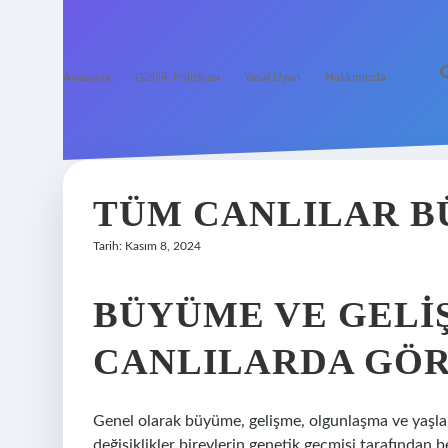
Anasayfa
Gizlilik Politikası
Yasal Uyarı
Hakkımızda
TÜM CANLILAR BÜ
Tarih: Kasım 8, 2024
BÜYÜME VE GELI
CANLILARDA GÖ
Genel olarak büyüme, gelişme, olgunlaşma ve yaşlan
değişiklikler bireylerin genetik geçmişi tarafından b