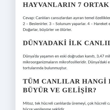
HAYVANLARIN 7 ORTAK
Cevap: Canlıları cansızlardan ayıran temel özellikler
2 – Beslenirler. 3 – Solunum yaparlar. 4 – Hareket ed
Doğarlar, büyürler ve ölürler.
DÜNYADAKI ILK CANLI
Dünya’da yaşamın en eski doğrudan kanıtı, 3,47 mil
mikroorganizmaların mikrofosilleridir. Dünya’daki e
tortularında bulunmuştur.
TÜM CANLILAR HANGI
BÜYÜR VE GELIŞIR?
Mitoz, tek hücreli canlılarda üremeyi, çok hücreli 
hücre yenilenme şeklidir.