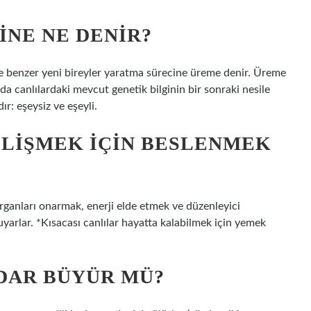
INE NE DENIR?
ine benzer yeni bireyler yaratma sürecine üreme denir. Üreme
a canlılardaki mevcut genetik bilginin bir sonraki nesile
ır: eşeysiz ve eşeyli.
LIŞMEK IÇIN BESLENMEK
ganları onarmak, enerji elde etmek ve düzenleyici
duyarlar. *Kısacası canlılar hayatta kalabilmek için yemek
DAR BÜYÜR MÜ?