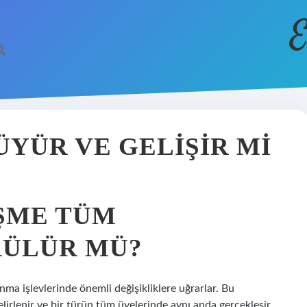
E
YÜR VE GELIŞIR MI
ŞME TÜM
RÜLÜR MÜ?
ma işlevlerinde önemli değişikliklere uğrarlar. Bu
elirlenir ve bir türün tüm üyelerinde aynı anda gerçekleşir.