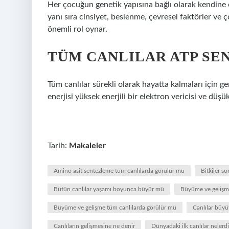
Her çocuğun genetik yapısına bağlı olarak kendine ö
yanı sıra cinsiyet, beslenme, çevresel faktörler ve
önemli rol oynar.
TÜM CANLILAR ATP SE
Tüm canlılar sürekli olarak hayatta kalmaları için ge
enerjisi yüksek enerjili bir elektron vericisi ve düşük 
Tarih:
Makaleler
Amino asit sentezleme tüm canlılarda görülür mü
Bitkiler s
Bütün canlılar yaşamı boyunca büyür mü
Büyüme ve gelişme
Büyüme ve gelişme tüm canlılarda görülür mü
Canlılar büy
Canlıların gelişmesine ne denir
Dünyadaki ilk canlılar nelerdi