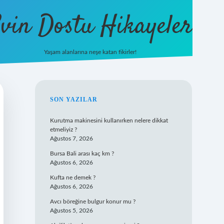
vin Dostu Hikayeler
Yaşam alanlarına neşe katan fikirler!
hiltonbet güncel giriş
https://www.b
SIDEBAR
SON YAZILAR
Kurutma makinesini kullanırken nelere dikkat
etmeliyiz ?
Ağustos 7, 2026
Bursa Bali arası kaç km ?
Ağustos 6, 2026
Kufta ne demek ?
Ağustos 6, 2026
Avcı böreğine bulgur konur mu ?
Ağustos 5, 2026