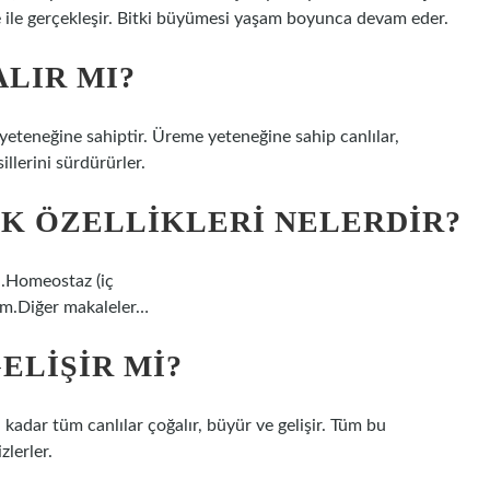
 ile gerçekleşir. Bitki büyümesi yaşam boyunca devam eder.
LIR MI?
eteneğine sahiptir. Üreme yeteneğine sahip canlılar,
illerini sürdürürler.
K ÖZELLIKLERI NELERDIR?
a.Homeostaz (iç
ım.Diğer makaleler…
ELIŞIR MI?
kadar tüm canlılar çoğalır, büyür ve gelişir. Tüm bu
zlerler.