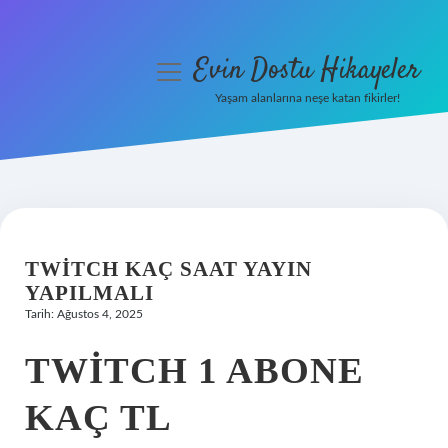
Evin Dostu Hikayeler
menüyü
aç
Yaşam alanlarına neşe katan fikirler!
Anasayfa
Gizlilik Politikası
Yasal Uyarı
TWITCH KAÇ SAAT YAYIN
Hakkımızda
YAPILMALI
Tarih: Ağustos 4, 2025
TWITCH 1 ABONE
KAÇ TL