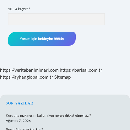
10 - 4 kaçtır?
*
https://veritabanimimari.com
https://barisal.com.tr
https://ayhanglobal.com.tr
Sitemap
SIDEBAR
SON YAZILAR
Kurutma makinesini kullanırken nelere dikkat etmeliyiz ?
Ağustos 7, 2026
Bursa Bali arası kaç km ?