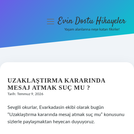
Evin Dostu Hikayeler
menüyü
aç
Yaşam alanlarına neşe katan fikirler!
Anasayfa
Gizlilik Politikası
Yasal Uyarı
UZAKLAŞTIRMA KARARINDA
Hakkımızda
MESAJ ATMAK SUÇ MU ?
Tarih: Temmuz 9, 2026
Sevgili okurlar, Evarkadasin ekibi olarak bugün
“Uzaklaştırma kararında mesaj atmak suç mu” konusunu
sizlerle paylaşmaktan heyecan duyuyoruz.