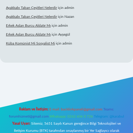
Ayakkabı Taban Çeşitleri Nelerdir
için
admin
Ayakkabı Taban Çeşitleri Nelerdir
için
Nazan
Erkek Aslan Burcu Aldatır Mı
için
admin
Erkek Aslan Burcu Aldatır Mı
için
Ayşegül
Küba Komünist Mi Sosyalist Mi
için
admin
.xyz/
elexbetgiris.org
Reklam ve İletişim:
E-mail:
backlinkpaneli@gmail.com
Teams:
forumhizmeti@gmail.com
Whatsapp: 0262 606 0 726
Telegram: @karabul
Yasal Uyarı:
Sitemiz, 5651 Sayılı Kanun gereğince Bilgi Teknolojileri ve
İletişim Kurumu (BTK) tarafından onaylanmış bir Yer Sağlayıcı olarak