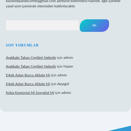
backlinkpanelicomtr@gmail.com
adresine bildirmeniz halinde, ilgili içerikler
yasal süre içerisinde sitemizden kaldırılacaktır.
Arama
SON YORUMLAR
Ayakkabı Taban Çeşitleri Nelerdir
için
admin
Ayakkabı Taban Çeşitleri Nelerdir
için
Nazan
Erkek Aslan Burcu Aldatır Mı
için
admin
Erkek Aslan Burcu Aldatır Mı
için
Ayşegül
Küba Komünist Mi Sosyalist Mi
için
admin
exper.xyz/
elexbetgiris.org