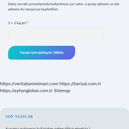
Daha sonraki yorumlarımda kullanılması için adım, e-posta adresim ve site
adresim bu tarayıcıya kaydedilsin.
5 + 3 kaçtır?
*
https://veritabanimimari.com
https://barisal.com.tr
https://ayhanglobal.com.tr
Sitemap
SIDEBAR
SON YAZILAR
Kurutma makinesini kullanırken nelere dikkat etmeliyiz ?