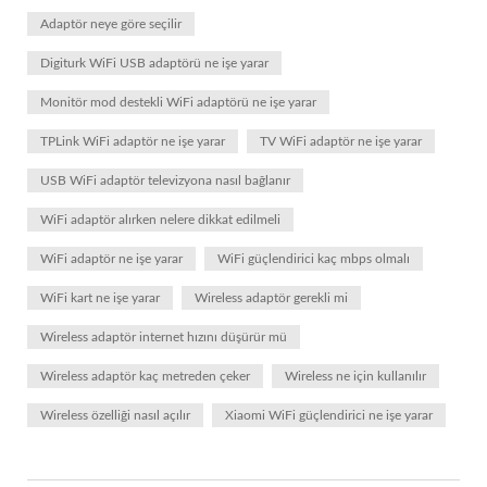
Adaptör neye göre seçilir
Digiturk WiFi USB adaptörü ne işe yarar
Monitör mod destekli WiFi adaptörü ne işe yarar
TPLink WiFi adaptör ne işe yarar
TV WiFi adaptör ne işe yarar
USB WiFi adaptör televizyona nasıl bağlanır
WiFi adaptör alırken nelere dikkat edilmeli
WiFi adaptör ne işe yarar
WiFi güçlendirici kaç mbps olmalı
WiFi kart ne işe yarar
Wireless adaptör gerekli mi
Wireless adaptör internet hızını düşürür mü
Wireless adaptör kaç metreden çeker
Wireless ne için kullanılır
Wireless özelliği nasıl açılır
Xiaomi WiFi güçlendirici ne işe yarar