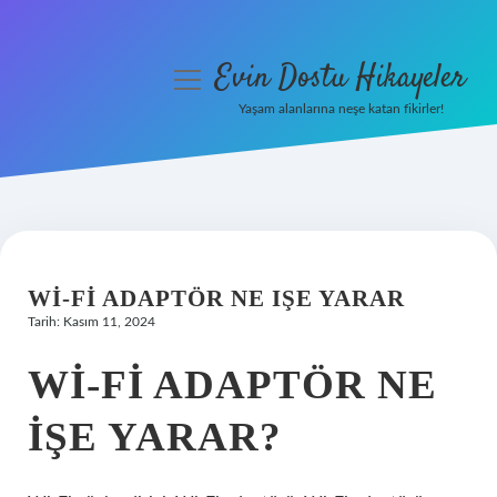
Evin Dostu Hikayeler
menüyü
aç
Yaşam alanlarına neşe katan fikirler!
Anasayfa
Gizlilik Politikası
Yasal Uyarı
WI-FI ADAPTÖR NE IŞE YARAR
Hakkımızda
Tarih: Kasım 11, 2024
WI-FI ADAPTÖR NE
IŞE YARAR?