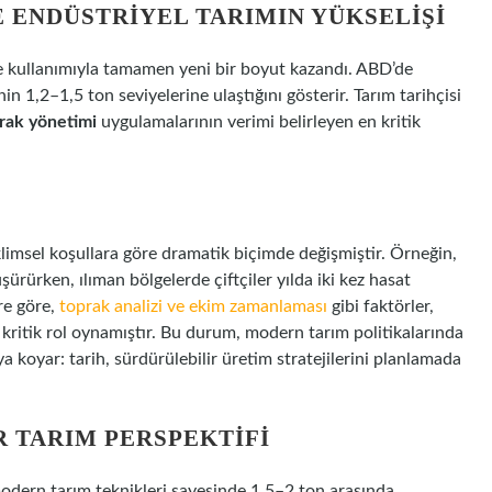
E ENDÜSTRIYEL TARIMIN YÜKSELIŞI
e kullanımıyla tamamen yeni bir boyut kazandı. ABD’de
n 1,2–1,5 ton seviyelerine ulaştığını gösterir. Tarım tarihçisi
prak yönetimi
uygulamalarının verimi belirleyen en kritik
iklimsel koşullara göre dramatik biçimde değişmiştir. Örneğin,
ürürken, ılıman bölgelerde çiftçiler yılda iki kez hasat
re göre,
toprak analizi ve ekim zamanlaması
gibi faktörler,
kritik rol oynamıştır. Bu durum, modern tarım politikalarında
koyar: tarih, sürdürülebilir üretim stratejilerini planlamada
 TARIM PERSPEKTIFI
odern tarım teknikleri sayesinde 1,5–2 ton arasında