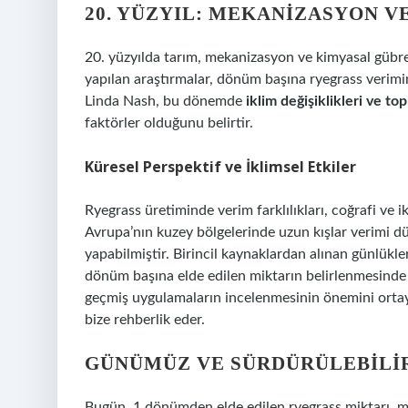
20. YÜZYIL: MEKANIZASYON V
20. yüzyılda tarım, mekanizasyon ve kimyasal gübr
yapılan araştırmalar, dönüm başına ryegrass verimini
Linda Nash, bu dönemde
iklim değişiklikleri ve to
faktörler olduğunu belirtir.
Küresel Perspektif ve İklimsel Etkiler
Ryegrass üretiminde verim farklılıkları, coğrafi ve 
Avrupa’nın kuzey bölgelerinde uzun kışlar verimi düş
yapabilmiştir. Birincil kaynaklardan alınan günlükle
dönüm başına elde edilen miktarın belirlenmesinde 
geçmiş uygulamaların incelenmesinin önemini ortaya 
bize rehberlik eder.
GÜNÜMÜZ VE SÜRDÜRÜLEBILIR
Bugün, 1 dönümden elde edilen ryegrass miktarı, m