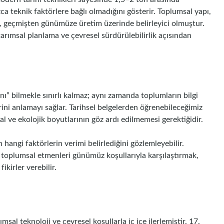
zca teknik faktörlere bağlı olmadığını gösterir. Toplumsal yapı,
si, geçmişten günümüze üretim üzerinde belirleyici olmuştur.
 tarımsal planlama ve çevresel sürdürülebilirlik açısından
nı” bilmekle sınırlı kalmaz; aynı zamanda toplumların bilgi
erini anlamayı sağlar. Tarihsel belgelerden öğrenebileceğimiz
yal ve ekolojik boyutlarının göz ardı edilmemesi gerektiğidir.
hangi faktörlerin verimi belirlediğini gözlemleyebilir.
ve toplumsal etmenleri günümüz koşullarıyla karşılaştırmak,
ikirler verebilir.
sal teknoloji ve çevresel koşullarla iç içe ilerlemiştir. 17.