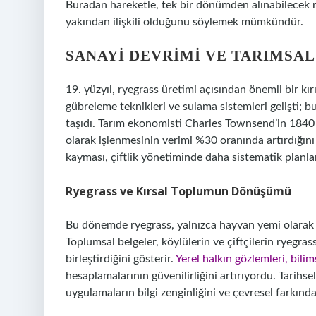
Buradan hareketle, tek bir dönümden alınabilecek ry
yakından ilişkili olduğunu söylemek mümkündür.
SANAYI DEVRIMI VE TARIMSA
19. yüzyıl, ryegrass üretimi açısından önemli bir kır
gübreleme teknikleri ve sulama sistemleri gelişti; 
taşıdı. Tarım ekonomisti Charles Townsend’in 1840
olarak işlenmesinin verimi %30 oranında artırdığını
kayması, çiftlik yönetiminde daha sistematik planla
Ryegrass ve Kırsal Toplumun Dönüşümü
Bu dönemde ryegrass, yalnızca hayvan yemi olarak de
Toplumsal belgeler, köylülerin ve çiftçilerin ryegras
birleştirdiğini gösterir.
Yerel halkın gözlemleri, bili
hesaplamalarının güvenilirliğini artırıyordu. Tarihsel
uygulamaların bilgi zenginliğini ve çevresel farkında