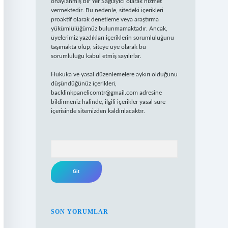
onaylanmış bir Yer Sağlayıcı olarak hizmet
vermektedir. Bu nedenle, sitedeki içerikleri
proaktif olarak denetleme veya araştırma
yükümlülüğümüz bulunmamaktadır. Ancak,
üyelerimiz yazdıkları içeriklerin sorumluluğunu
taşımakta olup, siteye üye olarak bu
sorumluluğu kabul etmiş sayılırlar.
Hukuka ve yasal düzenlemelere aykırı olduğunu
düşündüğünüz içerikleri,
backlinkpanelicomtr@gmail.com
adresine
bildirmeniz halinde, ilgili içerikler yasal süre
içerisinde sitemizden kaldırılacaktır.
Arama
SON YORUMLAR