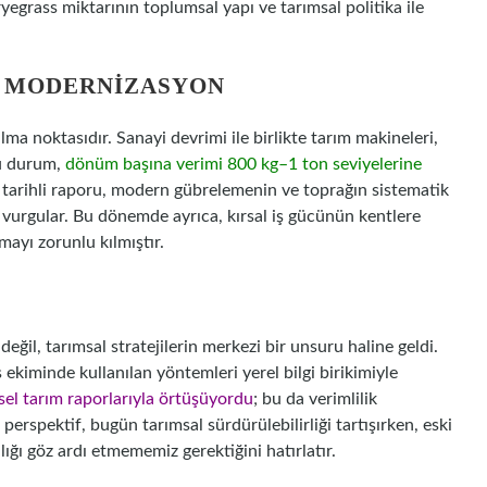
egrass miktarının toplumsal yapı ve tarımsal politika ile
L MODERNIZASYON
ılma noktasıdır. Sanayi devrimi ile birlikte tarım makineleri,
bu durum,
dönüm başına verimi 800 kg–1 ton seviyelerine
 tarihli raporu, modern gübrelemenin ve toprağın sistematik
 vurgular. Bu dönemde ayrıca, kırsal iş gücünün kentlere
mayı zorunlu kılmıştır.
ğil, tarımsal stratejilerin merkezi bir unsuru haline geldi.
s ekiminde kullanılan yöntemleri yerel bilgi birikimiyle
msel tarım raporlarıyla örtüşüyordu
; bu da verimlilik
 perspektif, bugün tarımsal sürdürülebilirliği tartışırken, eski
lığı göz ardı etmememiz gerektiğini hatırlatır.