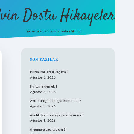
vin Dostu Hikayeler
Yaşam alanlarına neşe katan fikirler!
hiltonbet güncel giriş
https://www.
SIDEBAR
SON YAZILAR
Bursa Bali arası kaç km ?
Ağustos 6, 2026
Kufta ne demek ?
Ağustos 6, 2026
Avcı böreğine bulgur konur mu ?
Ağustos 5, 2026
Akrilik tiner boyaya zarar verir mi ?
Ağustos 3, 2026
6 numara sac kaç cm ?