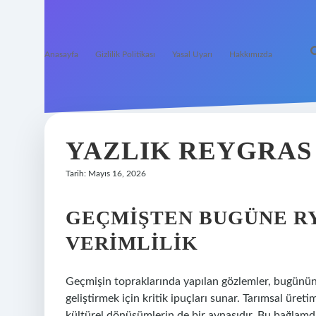
Anasayfa
Gizlilik Politikası
Yasal Uyarı
Hakkımızda
YAZLIK REYGRAS 
Tarih: Mayıs 16, 2026
GEÇMIŞTEN BUGÜNE R
VERIMLILIK
Geçmişin topraklarında yapılan gözlemler, bugünün t
geliştirmek için kritik ipuçları sunar. Tarımsal üre
kültürel dönüşümlerin de bir aynasıdır. Bu bağlamd