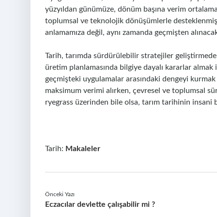
yüzyıldan günümüze, dönüm başına verim ortalamala
toplumsal ve teknolojik dönüşümlerle desteklenmiştir
anlamamıza değil, aynı zamanda geçmişten alınaca
Tarih, tarımda sürdürülebilir stratejiler geliştirmed
üretim planlamasında bilgiye dayalı kararlar almak i
geçmişteki uygulamalar arasındaki dengeyi kurmak
maksimum verimi alırken, çevresel ve toplumsal sürdür
ryegrass üzerinden bile olsa, tarım tarihinin insan
Tarih:
Makaleler
Önceki Yazı
Eczacılar devlette çalışabilir mi ?