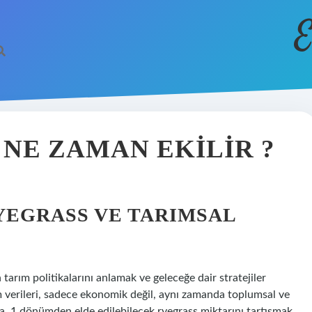
E
NE ZAMAN EKILIR ?
YEGRASS VE TARIMSAL
arım politikalarını anlamak ve geleceğe dair stratejiler
tim verileri, sadece ekonomik değil, aynı zamanda toplumsal ve
a, 1 dönümden elde edilebilecek ryegrass miktarını tartışmak,