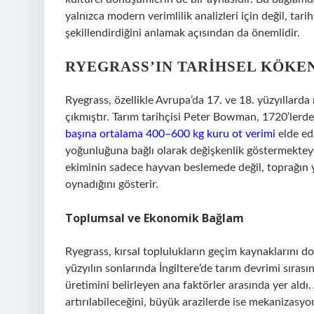
yalnızca modern verimlilik analizleri için değil, tarih
şekillendirdiğini anlamak açısından da önemlidir.
RYEGRASS’IN TARIHSEL KÖKEN
Ryegrass, özellikle Avrupa’da 17. ve 18. yüzyıllarda
çıkmıştır. Tarım tarihçisi Peter Bowman, 1720’lerde İ
başına ortalama 400–600 kg kuru ot verimi
elde edi
yoğunluğuna bağlı olarak değişkenlik göstermekteydi
ekiminin sadece hayvan beslemede değil, toprağın 
oynadığını gösterir.
Toplumsal ve Ekonomik Bağlam
Ryegrass, kırsal toplulukların geçim kaynaklarını do
yüzyılın sonlarında İngiltere’de tarım devrimi sırası
üretimini belirleyen ana faktörler arasında yer aldı
artırılabileceğini, büyük arazilerde ise mekanizasyo