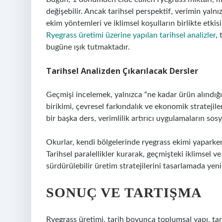
değişebilir. Ancak tarihsel perspektif, verimin yalnı
ekim yöntemleri ve iklimsel koşulların birlikte etki
Ryegrass üretimi üzerine yapılan tarihsel analizler
,
bugüne ışık tutmaktadır.
Tarihsel Analizden Çıkarılacak Dersler
Geçmişi incelemek, yalnızca “ne kadar ürün alındığı
birikimi, çevresel farkındalık ve ekonomik stratejil
bir başka ders, verimlilik artırıcı uygulamaların sos
Okurlar, kendi bölgelerinde ryegrass ekimi yaparken 
Tarihsel paralellikler kurarak, geçmişteki iklimsel 
sürdürülebilir üretim stratejilerini tasarlamada yeni f
SONUÇ VE TARTIŞMA
Ryegrass üretimi, tarih boyunca toplumsal yapı, tarım