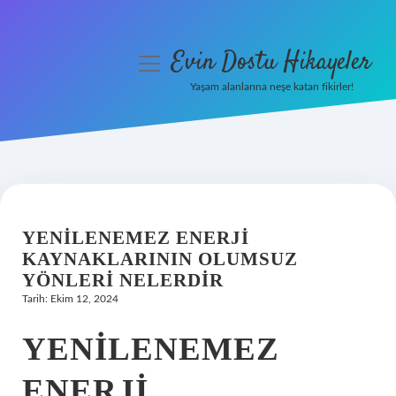
Evin Dostu Hikayeler
menüyü
aç
Yaşam alanlarına neşe katan fikirler!
Anasayfa
Gizlilik Politikası
Yasal Uyarı
YENILENEMEZ ENERJI
Hakkımızda
KAYNAKLARININ OLUMSUZ
YÖNLERI NELERDIR
Tarih: Ekim 12, 2024
YENILENEMEZ
ENERJI