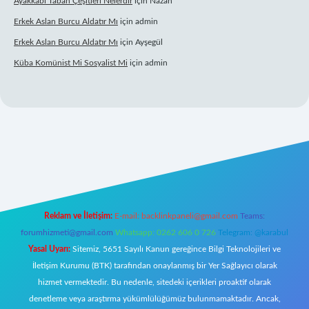
Ayakkabı Taban Çeşitleri Nelerdir
için
Nazan
Erkek Aslan Burcu Aldatır Mı
için
admin
Erkek Aslan Burcu Aldatır Mı
için
Ayşegül
Küba Komünist Mi Sosyalist Mi
için
admin
exper.xyz/
elexbetgiris.org
Reklam ve İletişim:
E-mail:
backlinkpaneli@gmail.com
Teams:
forumhizmeti@gmail.com
Whatsapp: 0262 606 0 726
Telegram: @karabul
Yasal Uyarı:
Sitemiz, 5651 Sayılı Kanun gereğince Bilgi Teknolojileri ve
İletişim Kurumu (BTK) tarafından onaylanmış bir Yer Sağlayıcı olarak
hizmet vermektedir. Bu nedenle, sitedeki içerikleri proaktif olarak
denetleme veya araştırma yükümlülüğümüz bulunmamaktadır. Ancak,