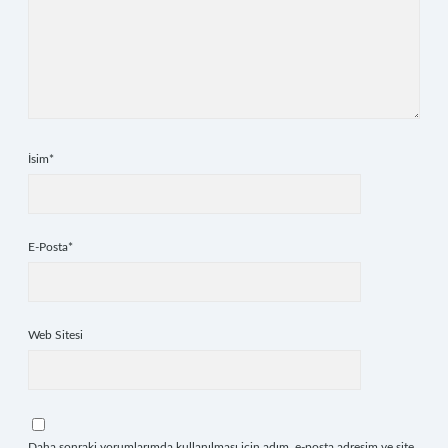
İsim*
E-Posta*
Web Sitesi
Daha sonraki yorumlarımda kullanılması için adım, e-posta adresim ve site