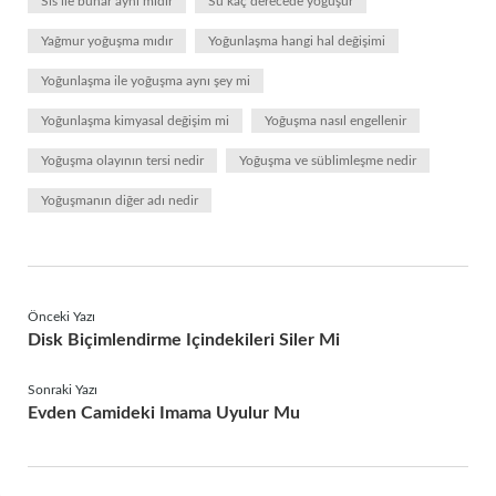
Sis ile buhar aynı mıdır
Su kaç derecede yoğuşur
Yağmur yoğuşma mıdır
Yoğunlaşma hangi hal değişimi
Yoğunlaşma ile yoğuşma aynı şey mi
Yoğunlaşma kimyasal değişim mi
Yoğuşma nasıl engellenir
Yoğuşma olayının tersi nedir
Yoğuşma ve süblimleşme nedir
Yoğuşmanın diğer adı nedir
Önceki Yazı
Disk Biçimlendirme Içindekileri Siler Mi
Sonraki Yazı
Evden Camideki Imama Uyulur Mu