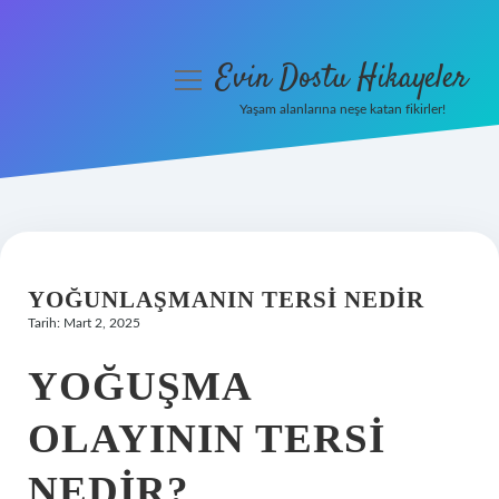
Evin Dostu Hikayeler
menüyü
aç
Yaşam alanlarına neşe katan fikirler!
Anasayfa
Gizlilik Politikası
Yasal Uyarı
YOĞUNLAŞMANIN TERSI NEDIR
Hakkımızda
Tarih: Mart 2, 2025
YOĞUŞMA
OLAYININ TERSI
NEDIR?