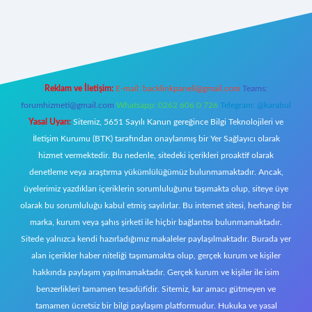
w.betexper.xyz/
elexbetgiris.org
Reklam ve İletişim:
E-mail:
backlinkpaneli@gmail.com
Teams:
forumhizmeti@gmail.com
Whatsapp: 0262 606 0 726
Telegram: @karabul
Yasal Uyarı:
Sitemiz, 5651 Sayılı Kanun gereğince Bilgi Teknolojileri ve
İletişim Kurumu (BTK) tarafından onaylanmış bir Yer Sağlayıcı olarak
hizmet vermektedir. Bu nedenle, sitedeki içerikleri proaktif olarak
denetleme veya araştırma yükümlülüğümüz bulunmamaktadır. Ancak,
üyelerimiz yazdıkları içeriklerin sorumluluğunu taşımakta olup, siteye üye
olarak bu sorumluluğu kabul etmiş sayılırlar. Bu internet sitesi, herhangi bir
marka, kurum veya şahıs şirketi ile hiçbir bağlantısı bulunmamaktadır.
Sitede yalnızca kendi hazırladığımız makaleler paylaşılmaktadır. Burada yer
alan içerikler haber niteliği taşımamakta olup, gerçek kurum ve kişiler
hakkında paylaşım yapılmamaktadır. Gerçek kurum ve kişiler ile isim
benzerlikleri tamamen tesadüfidir. Sitemiz, kar amacı gütmeyen ve
tamamen ücretsiz bir bilgi paylaşım platformudur. Hukuka ve yasal