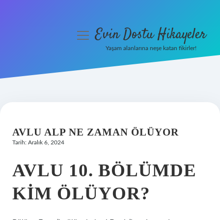
Evin Dostu Hikayeler
menüyü
aç
Yaşam alanlarına neşe katan fikirler!
Anasayfa
Gizlilik Politikası
Yasal Uyarı
AVLU ALP NE ZAMAN ÖLÜYOR
Hakkımızda
Tarih: Aralık 6, 2024
AVLU 10. BÖLÜMDE
KIM ÖLÜYOR?