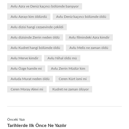
Avlu Azra ve Deniz kaçıncı bölümde barışıyor
Avlu Azrayı kim öldürdü
Avlu Deniz kaçıncı bölümde öldü
Avlu dizisi hangi cezaevinde çekildi
Avlu dizisinde Zerrin neden öldü
Avlu filmindeki Azra kimdir
Avlu Kudret hangi bölümde öldü
Avlu Melis ne zaman öldü
Avlu Merve kimdir
Avlu Nihal öldü mü
Avlu Özge hamile mi
Avlu Zerrin Müdür kim
Avluda Murat neden öldü
Ceren Kürt ismi mi
Ceren Moray Alevi mi
Kudret ne zaman ölüyor
Önceki Yazı
Tarihlerde Ilk Önce Ne Yazılır