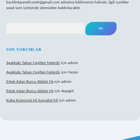
backlinkpanelicomtr@gmail.com
adresine bildirmeniz halinde, ilgili içerikler
yasal süre içerisinde sitemizden kaldırılacaktır.
Arama
SON YORUMLAR
Ayakkabı Taban Çeşitleri Nelerdir
için
admin
Ayakkabı Taban Çeşitleri Nelerdir
için
Nazan
Erkek Aslan Burcu Aldatır Mı
için
admin
Erkek Aslan Burcu Aldatır Mı
için
Ayşegül
Küba Komünist Mi Sosyalist Mi
için
admin
iş
https://www.betexper.xyz/
elexbetgiris.org