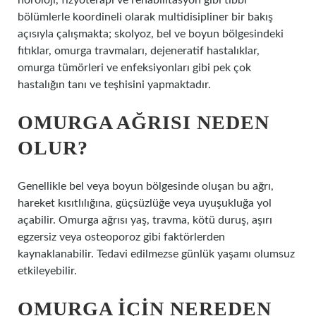
nöroloji, fizyoterapi ve rehabilitasyon gibi tıbbi
bölümlerle koordineli olarak multidisipliner bir bakış
açısıyla çalışmakta; skolyoz, bel ve boyun bölgesindeki
fıtıklar, omurga travmaları, dejeneratif hastalıklar,
omurga tümörleri ve enfeksiyonları gibi pek çok
hastalığın tanı ve teşhisini yapmaktadır.
OMURGA AĞRISI NEDEN
OLUR?
Genellikle bel veya boyun bölgesinde oluşan bu ağrı,
hareket kısıtlılığına, güçsüzlüğe veya uyuşukluğa yol
açabilir. Omurga ağrısı yaş, travma, kötü duruş, aşırı
egzersiz veya osteoporoz gibi faktörlerden
kaynaklanabilir. Tedavi edilmezse günlük yaşamı olumsuz
etkileyebilir.
OMURGA IÇIN NEREDEN