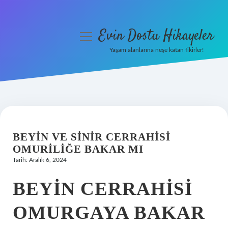
Evin Dostu Hikayeler
menüyü
aç
Yaşam alanlarına neşe katan fikirler!
Anasayfa
Gizlilik Politikası
Yasal Uyarı
BEYIN VE SINIR CERRAHISI
Hakkımızda
OMURILIĞE BAKAR MI
Tarih: Aralık 6, 2024
BEYIN CERRAHISI
OMURGAYA BAKAR