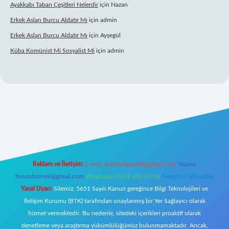
Ayakkabı Taban Çeşitleri Nelerdir
için
Nazan
Erkek Aslan Burcu Aldatır Mı
için
admin
Erkek Aslan Burcu Aldatır Mı
için
Ayşegül
Küba Komünist Mi Sosyalist Mi
için
admin
texper.xyz/
elexbetgiris.org
Reklam ve İletişim:
E-mail:
backlinkpaneli@gmail.com
Teams:
forumhizmeti@gmail.com
Whatsapp: 0262 606 0 726
Telegram: @karabul
Yasal Uyarı:
Sitemiz, 5651 Sayılı Kanun gereğince Bilgi Teknolojileri ve
İletişim Kurumu (BTK) tarafından onaylanmış bir Yer Sağlayıcı olarak
hizmet vermektedir. Bu nedenle, sitedeki içerikleri proaktif olarak
denetleme veya araştırma yükümlülüğümüz bulunmamaktadır. Ancak,