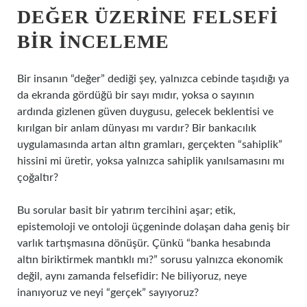
DEĞER ÜZERINE FELSEFI
BIR İNCELEME
Bir insanın “değer” dediği şey, yalnızca cebinde taşıdığı ya
da ekranda gördüğü bir sayı mıdır, yoksa o sayının
ardında gizlenen güven duygusu, gelecek beklentisi ve
kırılgan bir anlam dünyası mı vardır? Bir bankacılık
uygulamasında artan altın gramları, gerçekten “sahiplik”
hissini mi üretir, yoksa yalnızca sahiplik yanılsamasını mı
çoğaltır?
Bu sorular basit bir yatırım tercihini aşar; etik,
epistemoloji ve ontoloji üçgeninde dolaşan daha geniş bir
varlık tartışmasına dönüşür. Çünkü “banka hesabında
altın biriktirmek mantıklı mı?” sorusu yalnızca ekonomik
değil, aynı zamanda felsefidir: Ne biliyoruz, neye
inanıyoruz ve neyi “gerçek” sayıyoruz?