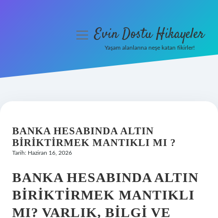
Evin Dostu Hikayeler
menüyü
aç
Yaşam alanlarına neşe katan fikirler!
Anasayfa
Gizlilik Politikası
Yasal Uyarı
BANKA HESABINDA ALTIN
Hakkımızda
BIRIKTIRMEK MANTIKLI MI ?
Tarih: Haziran 16, 2026
BANKA HESABINDA ALTIN
BIRIKTIRMEK MANTIKLI
MI? VARLIK, BILGI VE