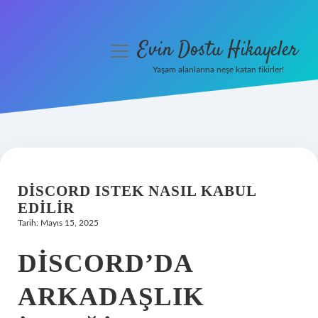
Evin Dostu Hikayeler
menüyü
aç
Yaşam alanlarına neşe katan fikirler!
Anasayfa
Gizlilik Politikası
Yasal Uyarı
DISCORD ISTEK NASIL KABUL
Hakkımızda
EDILIR
Tarih: Mayıs 15, 2025
DISCORD’DA
ARKADAŞLIK