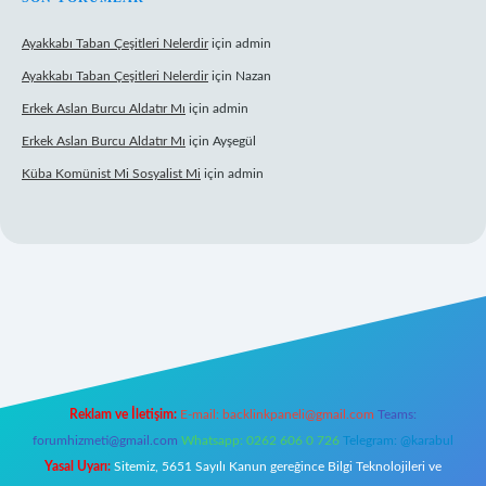
Ayakkabı Taban Çeşitleri Nelerdir
için
admin
Ayakkabı Taban Çeşitleri Nelerdir
için
Nazan
Erkek Aslan Burcu Aldatır Mı
için
admin
Erkek Aslan Burcu Aldatır Mı
için
Ayşegül
Küba Komünist Mi Sosyalist Mi
için
admin
www.betexper.xyz/
elexbetgiris.org
Reklam ve İletişim:
E-mail:
backlinkpaneli@gmail.com
Teams:
forumhizmeti@gmail.com
Whatsapp: 0262 606 0 726
Telegram: @karabul
Yasal Uyarı:
Sitemiz, 5651 Sayılı Kanun gereğince Bilgi Teknolojileri ve