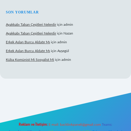
SON YORUMLAR
Ayakkabı Taban Çeşitleri Nelerdir
için
admin
Ayakkabı Taban Çeşitleri Nelerdir
için
Nazan
Erkek Aslan Burcu Aldatır Mı
için
admin
Erkek Aslan Burcu Aldatır Mı
için
Ayşegül
Küba Komünist Mi Sosyalist Mi
için
admin
/www.betexper.xyz/
elexbetgiris.org
Reklam ve İletişim:
E-mail:
backlinkpaneli@gmail.com
Teams: