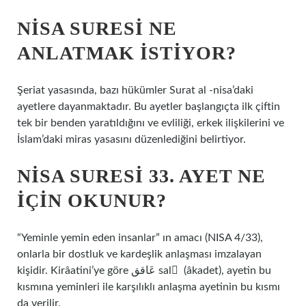
NISA SURESI NE
ANLATMAK ISTIYOR?
Şeriat yasasında, bazı hükümler Surat al -nisa’daki
ayetlere dayanmaktadır. Bu ayetler başlangıçta ilk çiftin
tek bir benden yaratıldığını ve evliliği, erkek ilişkilerini ve
İslam’daki miras yasasını düzenlediğini belirtiyor.
NISA SURESI 33. AYET NE
IÇIN OKUNUR?
“Yeminle yemin eden insanlar” ın amacı (NISA 4/33),
onlarla bir dostluk ve kardeşlik anlaşması imzalayan
kişidir. Kirâatini’ye göre عَاقق sal ْ (âkadet), ayetin bu
kısmına yeminleri ile karşılıklı anlaşma ayetinin bu kısmı
da verilir.