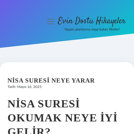
Evin Dostu Hikayeler
menüyü
aç
Yaşam alanlarına neşe katan fikirler!
Anasayfa
Gizlilik Politikası
Yasal Uyarı
NISA SURESI NEYE YARAR
Hakkımızda
Tarih: Mayıs 16, 2025
NISA SURESI
OKUMAK NEYE IYI
GELIR?