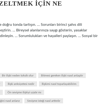
ZELTMEK IÇIN NE
 doğru tonda tartışın. … Sorunları birinci şahıs dili
eştirin. … Bireysel alanlarınıza saygı gösterin, yasaklar
inleyin. … Sorumlulukları ve hayalleri paylaşın. … Sosyal bir
Bir ilişki neden toksik olur
Bitmesi gereken ilişki nasıl anlaşılır
r
İlişki anksiyetesi nedir
İlişkimi nasıl toparlayabilirim
Ön sevişme ilişkiyi uzatır mı
ğini nasıl anlarız
Sevişme isteği nasıl arttırılır