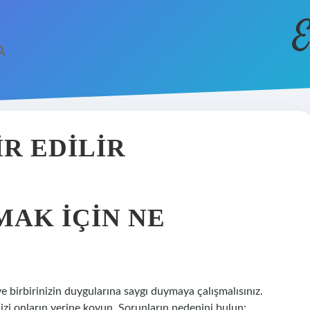
E
IR EDILIR
MAK IÇIN NE
ve birbirinizin duygularına saygı duymaya çalışmalısınız.
izi onların yerine koyun. Sorunların nedenini bulun: