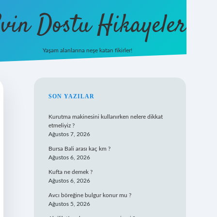
vin Dostu Hikayeler
Yaşam alanlarına neşe katan fikirler!
hiltonbet güncel giriş
https://www.bet
SIDEBAR
SON YAZILAR
Kurutma makinesini kullanırken nelere dikkat
etmeliyiz ?
Ağustos 7, 2026
Bursa Bali arası kaç km ?
Ağustos 6, 2026
Kufta ne demek ?
Ağustos 6, 2026
Avcı böreğine bulgur konur mu ?
Ağustos 5, 2026