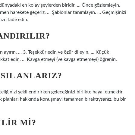
ak dünyadaki en kolay şeylerden biridir. … Önce gözlemleyin.
en harekete geçeriz. … Şablonlar tanımlayın. … Geçmişinizi
ızı ifade edin.
ANDIRILIR?
an ayırın. … 3. Teşekkür edin ve özür dileyin. … Küçük
e dikkat edin. … Kavga etmeyi (ve kavga etmemeyi) öğrenin.
ASIL ANLARIZ?
kteliğinizi şekillendirirken geleceğinizi birlikte hayal etmektir.
k planları hakkında konuşmayı tamamen bıraktıysanız, bu bir
ILIR MI?