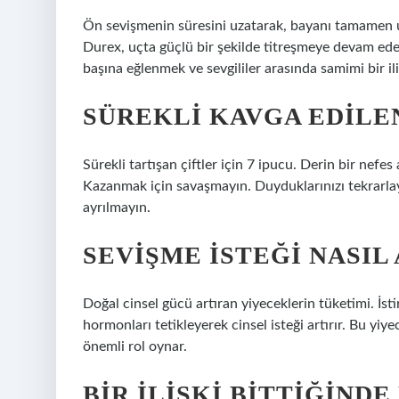
Ön sevişmenin süresini uzatarak, bayanı tamamen uyara
Durex, uçta güçlü bir şekilde titreşmeye devam eder
başına eğlenmek ve sevgililer arasında samimi bir ili
SÜREKLI KAVGA EDILEN
Sürekli tartışan çiftler için 7 ipucu. Derin bir nef
Kazanmak için savaşmayın. Duyduklarınızı tekrarlayı
ayrılmayın.
SEVIŞME ISTEĞI NASIL
Doğal cinsel gücü artıran yiyeceklerin tüketimi. İsti
hormonları tetikleyerek cinsel isteği artırır. Bu yiy
önemli rol oynar.
BIR ILIŞKI BITTIĞINDE