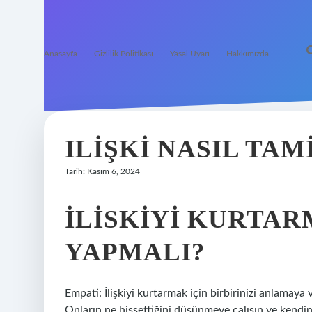
Anasayfa
Gizlilik Politikası
Yasal Uyarı
Hakkımızda
ILIŞKI NASIL TAM
Tarih: Kasım 6, 2024
İLISKIYI KURTAR
YAPMALI?
Empati: İlişkiyi kurtarmak için birbirinizi anlamaya 
Onların ne hissettiğini düşünmeye çalışın ve kendin