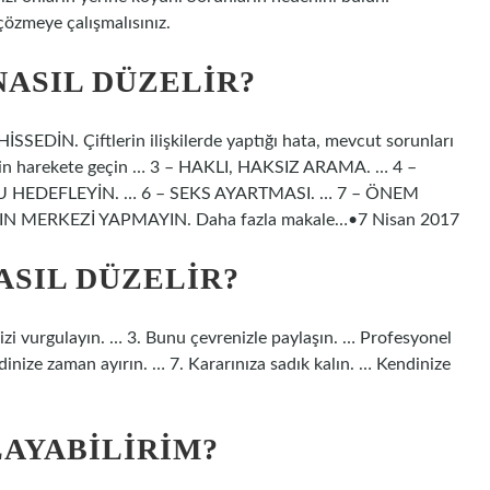
 çözmeye çalışmalısınız.
NASIL DÜZELIR?
SSEDİN. Çiftlerin ilişkilerde yaptığı hata, mevcut sorunları
için harekete geçin … 3 – HAKLI, HAKSIZ ARAMA. … 4 –
U HEDEFLEYİN. … 6 – SEKS AYARTMASI. … 7 – ÖNEM
N MERKEZİ YAPMAYIN. Daha fazla makale…•7 Nisan 2017
ASIL DÜZELIR?
ığı izi vurgulayın. … 3. Bunu çevrenizle paylaşın. … Profesyonel
dinize zaman ayırın. … 7. Kararınıza sadık kalın. … Kendinize
LAYABILIRIM?