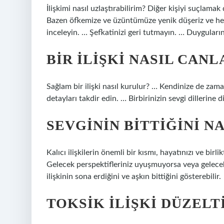
İlişkimi nasıl uzlaştırabilirim? Diğer kişiyi suçlam
Bazen öfkemize ve üzüntümüze yenik düşeriz ve hem
inceleyin. … Şefkatinizi geri tutmayın. … Duyguların
BIR ILIŞKI NASIL CANL
Sağlam bir ilişki nasıl kurulur? … Kendinize de zam
detayları takdir edin. … Birbirinizin sevgi dillerin
SEVGININ BITTIĞINI N
Kalıcı ilişkilerin önemli bir kısmı, hayatınızı ve birli
Gelecek perspektifleriniz uyuşmuyorsa veya gelece
ilişkinin sona erdiğini ve aşkın bittiğini gösterebilir.
TOKSIK ILIŞKI DÜZELT