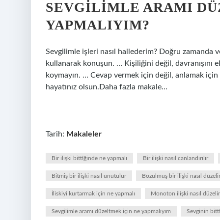
SEVGILIMLE ARAMI DÜ
YAPMALIYIM?
Sevgilimle işleri nasıl hallederim? Doğru zamanda ve
kullanarak konuşun. … Kişiliğini değil, davranışını el
koymayın. … Cevap vermek için değil, anlamak için d
hayatınız olsun.Daha fazla makale…
Tarih:
Makaleler
Bir ilişki bittiğinde ne yapmalı
Bir ilişki nasıl canlandırılır
Bitmiş bir ilişki nasıl unutulur
Bozulmuş bir ilişki nasıl düzeli
İliskiyi kurtarmak için ne yapmalı
Monoton ilişki nasıl düzelir
Sevgilimle aramı düzeltmek için ne yapmalıyım
Sevginin bitti