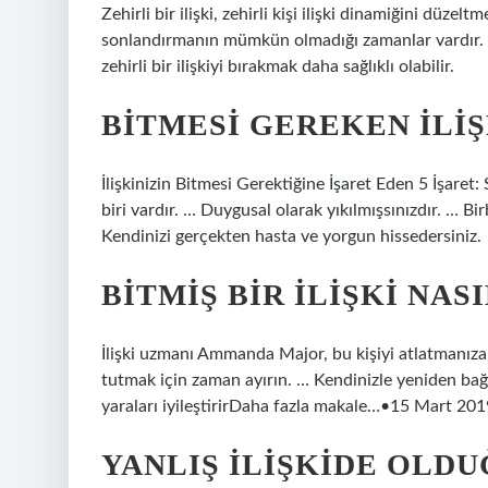
Zehirli bir ilişki, zehirli kişi ilişki dinamiğini düzeltm
sonlandırmanın mümkün olmadığı zamanlar vardır. Öz
zehirli bir ilişkiyi bırakmak daha sağlıklı olabilir.
BITMESI GEREKEN ILIŞ
İlişkinizin Bitmesi Gerektiğine İşaret Eden 5 İşaret
biri vardır. … Duygusal olarak yıkılmışsınızdır. … Bir
Kendinizi gerçekten hasta ve yorgun hissedersiniz.
BITMIŞ BIR ILIŞKI NA
İlişki uzmanı Ammanda Major, bu kişiyi atlatmanıza 
tutmak için zaman ayırın. … Kendinizle yeniden b
yaraları iyileştirirDaha fazla makale…•15 Mart 201
YANLIŞ ILIŞKIDE OLDU