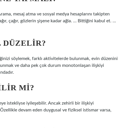
n? Arama, mesaj atma ve sosyal medya hesaplarını takipten
r, çağır, gözlerin şişene kadar ağla. … Bittiğini kabul et. …
L DÜZELIR?
iğinizi söylemek, farklı aktivitelerde bulunmak, evin düzenini
ulunmak ve daha pek çok durum monotonlaşan ilişkiyi
ndadır.
ILIR MI?
eye istekliyse iyileşebilir. Ancak zehirli bir ilişkiyi
ellikle devam eden duygusal ve fiziksel istismar varsa,