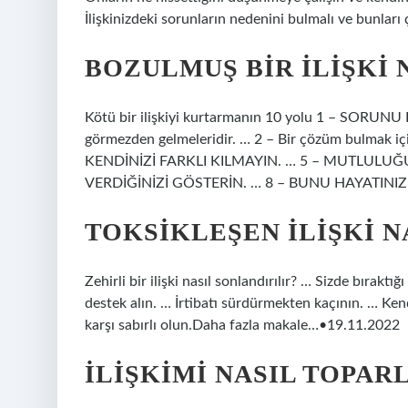
İlişkinizdeki sorunların nedenini bulmalı ve bunları
BOZULMUŞ BIR ILIŞKI 
Kötü bir ilişkiyi kurtarmanın 10 yolu 1 – SORUNU Hİ
görmezden gelmeleridir. … 2 – Bir çözüm bulmak 
KENDİNİZİ FARKLI KILMAYIN. … 5 – MUTLULUĞ
VERDİĞİNİZİ GÖSTERİN. … 8 – BUNU HAYATINIZI
TOKSIKLEŞEN ILIŞKI N
Zehirli bir ilişki nasıl sonlandırılır? … Sizde bırakt
destek alın. … İrtibatı sürdürmekten kaçının. … Ken
karşı sabırlı olun.Daha fazla makale…•19.11.2022
İLIŞKIMI NASIL TOPAR