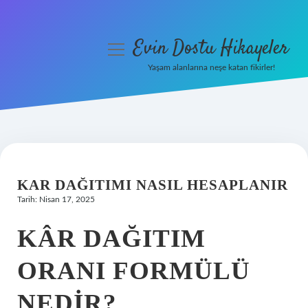
Evin Dostu Hikayeler
menüyü
aç
Yaşam alanlarına neşe katan fikirler!
Anasayfa
Gizlilik Politikası
Yasal Uyarı
KAR DAĞITIMI NASIL HESAPLANIR
Hakkımızda
Tarih: Nisan 17, 2025
KÂR DAĞITIM
ORANI FORMÜLÜ
NEDIR?