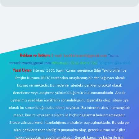
//www.betexper.xyz/
elexbetgiris.org
Reklam ve İletişim:
E-mail:
backlinkpaneli@gmail.com
Teams:
forumhizmeti@gmail.com
Whatsapp: 0262 606 0 726
Telegram: @karabul
Yasal Uyarı:
Sitemiz, 5651 Sayılı Kanun gereğince Bilgi Teknolojileri ve
İletişim Kurumu (BTK) tarafından onaylanmış bir Yer Sağlayıcı olarak
hizmet vermektedir. Bu nedenle, sitedeki içerikleri proaktif olarak
denetleme veya araştırma yükümlülüğümüz bulunmamaktadır. Ancak,
üyelerimiz yazdıkları içeriklerin sorumluluğunu taşımakta olup, siteye üye
olarak bu sorumluluğu kabul etmiş sayılırlar. Bu internet sitesi, herhangi bir
marka, kurum veya şahıs şirketi ile hiçbir bağlantısı bulunmamaktadır.
Sitede yalnızca kendi hazırladığımız makaleler paylaşılmaktadır. Burada yer
alan içerikler haber niteliği taşımamakta olup, gerçek kurum ve kişiler
hakkında paylaşım yapılmamaktadır. Gerçek kurum ve kişiler ile isim