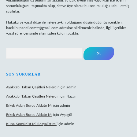
yükümlülüğümüz bulunmamaktadır. Ancak, üyelerimiz yazdıkları içeriklerin
sorumluluğunu taşımakta olup, siteye üye olarak bu sorumluluğu kabul etmiş
sayılırlar.
Hukuka ve yasal düzenlemelere aykırı olduğunu düşündüğünüz içerikleri,
backlinkpanelicomtr@gmail.com
adresine bildirmeniz halinde, ilgili içerikler
yasal süre içerisinde sitemizden kaldırılacaktır.
Arama
SON YORUMLAR
Ayakkabı Taban Çeşitleri Nelerdir
için
admin
Ayakkabı Taban Çeşitleri Nelerdir
için
Nazan
Erkek Aslan Burcu Aldatır Mı
için
admin
Erkek Aslan Burcu Aldatır Mı
için
Ayşegül
Küba Komünist Mi Sosyalist Mi
için
admin