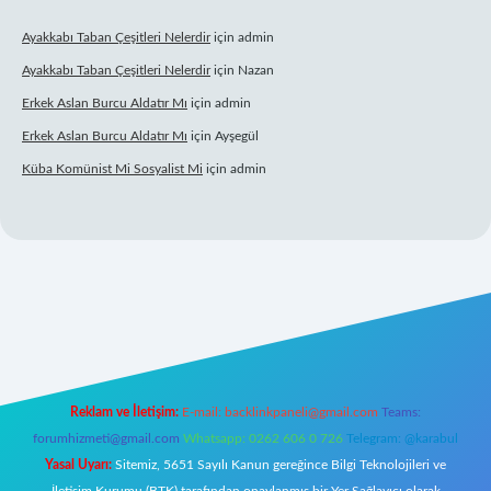
Ayakkabı Taban Çeşitleri Nelerdir
için
admin
Ayakkabı Taban Çeşitleri Nelerdir
için
Nazan
Erkek Aslan Burcu Aldatır Mı
için
admin
Erkek Aslan Burcu Aldatır Mı
için
Ayşegül
Küba Komünist Mi Sosyalist Mi
için
admin
://www.betexper.xyz/
elexbetgiris.org
Reklam ve İletişim:
E-mail:
backlinkpaneli@gmail.com
Teams:
forumhizmeti@gmail.com
Whatsapp: 0262 606 0 726
Telegram: @karabul
Yasal Uyarı:
Sitemiz, 5651 Sayılı Kanun gereğince Bilgi Teknolojileri ve