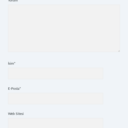
Yorum
İsim*
E-Posta*
Web Sitesi