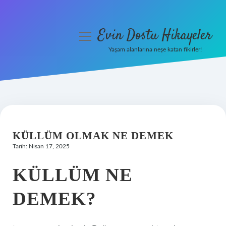
Evin Dostu Hikayeler
menüyü
aç
Yaşam alanlarına neşe katan fikirler!
Anasayfa
Gizlilik Politikası
Yasal Uyarı
KÜLLÜM OLMAK NE DEMEK
Hakkımızda
Tarih: Nisan 17, 2025
KÜLLÜM NE
DEMEK?