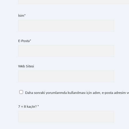
İsim*
E-Posta*
Web Sitesi
Daha sonraki yorumlarımda kullanılması için adım, e-posta adresim ve 
7 + 8 kaçtır?
*