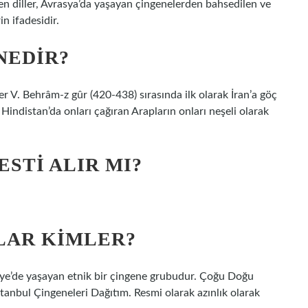
n diller, Avrasya’da yaşayan çingenelerden bahsedilen ve
in ifadesidir.
NEDIR?
r V. Behrâm-z gûr (420-438) sırasında ilk olarak İran’a göç
ı. Hindistan’da onları çağıran Arapların onları neşeli olarak
STI ALIR MI?
LAR KIMLER?
kiye’de yaşayan etnik bir çingene grubudur. Çoğu Doğu
stanbul Çingeneleri Dağıtım. Resmi olarak azınlık olarak