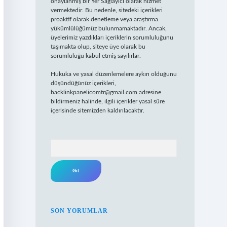
onaylanmış bir Yer Sağlayıcı olarak hizmet
vermektedir. Bu nedenle, sitedeki içerikleri
proaktif olarak denetleme veya araştırma
yükümlülüğümüz bulunmamaktadır. Ancak,
üyelerimiz yazdıkları içeriklerin sorumluluğunu
taşımakta olup, siteye üye olarak bu
sorumluluğu kabul etmiş sayılırlar.
Hukuka ve yasal düzenlemelere aykırı olduğunu
düşündüğünüz içerikleri,
backlinkpanelicomtr@gmail.com
adresine
bildirmeniz halinde, ilgili içerikler yasal süre
içerisinde sitemizden kaldırılacaktır.
Arama
SON YORUMLAR