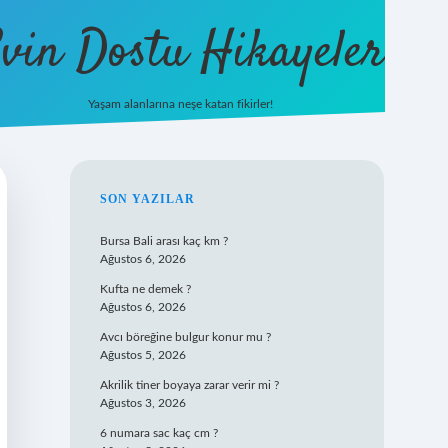
vin Dostu Hikayeler
Yaşam alanlarına neşe katan fikirler!
hiltonbet güncel giriş
https://www.
SIDEBAR
SON YAZILAR
Bursa Bali arası kaç km ?
Ağustos 6, 2026
Kufta ne demek ?
Ağustos 6, 2026
Avcı böreğine bulgur konur mu ?
Ağustos 5, 2026
Akrilik tiner boyaya zarar verir mi ?
Ağustos 3, 2026
6 numara sac kaç cm ?