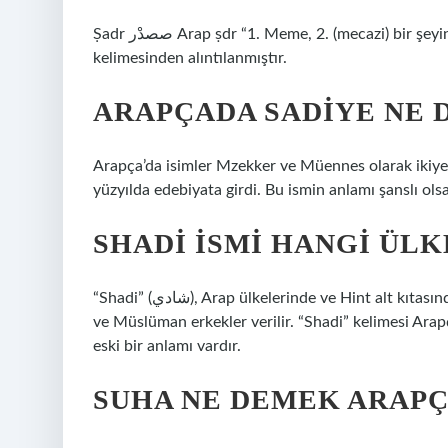
Ṣadr صصدْر Arap ṣdr “1. Meme, 2. (mecazi) bir şeyin başı, suyun kaynağı, parlamentodaki baş köşesi”
kelimesinden alıntılanmıştır.
ARAPÇADA SADIYE NE 
Arapça’da isimler Mzekker ve Müennes olarak ikiye a
yüzyılda edebiyata girdi. Bu ismin anlamı şanslı ols
SHADI ISMI HANGI ÜLK
“Shadi” (شادي), Arap ülkelerinde ve Hint alt kıtasında kullanılan bir isimdir. İsim geleneksel olarak Arap Hıristiyan
ve Müslüman erkekler verilir. “Shadi” kelimesi Arapç
eski bir anlamı vardır.
SUHA NE DEMEK ARAPÇ