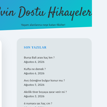
vin Dostu Hikayeler
Yaşam alanlarına neşe katan fikirler!
hiltonbet güncel giriş
https://www.b
SIDEBAR
SON YAZILAR
Bursa Bali arası kaç km ?
Ağustos 6, 2026
Kufta ne demek ?
Ağustos 6, 2026
Avcı böreğine bulgur konur mu ?
Ağustos 5, 2026
Akrilik tiner boyaya zarar verir mi ?
Ağustos 3, 2026
6 numara sac kaç cm ?