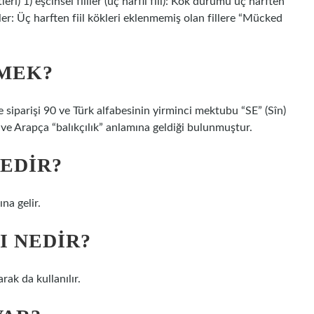
leri) 1) eşcinsel fiiller (üç harfli fiil): Kök durumu üç harften
iller: Üç harften fiil kökleri eklenmemiş olan fillere “Mücked
EMEK?
siparişi 90 ve Türk alfabesinin yirminci mektubu “SE” (Sîn)
i ve Arapça “balıkçılık” anlamına geldiği bulunmuştur.
NEDIR?
ına gelir.
I NEDIR?
rak da kullanılır.