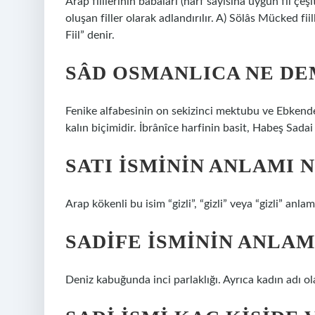
Arap fiillerinin babaları (harf sayısına uygun fil çeşit
oluşan filler olarak adlandırılır. A) Sölâs Mücked fi
Fiil” denir.
SÂD OSMANLICA NE D
Fenike alfabesinin on sekizinci mektubu ve Ebkende 
kalın biçimidir. İbrânîce harfinin basit, Habeş Sada
SATI ISMININ ANLAMI 
Arap kökenli bu isim “gizli”, “gizli” veya “gizli” anlam
SADIFE ISMININ ANLAM
Deniz kabuğunda inci parlaklığı. Ayrıca kadın adı ola