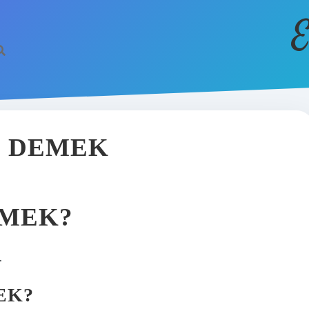
E
E DEMEK
EMEK?
.
EK?