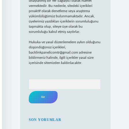
onaylanmış bir Yer Sağlayıcı olarak hizmet
vermektedir. Bu nedenle, sitedeki içerikleri
proaktif olarak denetleme veya araştırma
yükümlülüğümüz bulunmamaktadır. Ancak,
üyelerimiz yazdıkları içeriklerin sorumluluğunu
taşımakta olup, siteye üye olarak bu
sorumluluğu kabul etmiş sayılırlar.
Hukuka ve yasal düzenlemelere aykırı olduğunu
düşündüğünüz içerikleri,
backlinkpanelicomtr@gmail.com
adresine
bildirmeniz halinde, ilgili içerikler yasal süre
içerisinde sitemizden kaldırılacaktır.
Arama
SON YORUMLAR