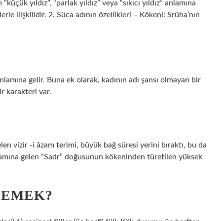
“küçük yıldız”, “parlak yıldız” veya “sıkıcı yıldız” anlamına
klerle ilişkilidir. 2. Süca adının özellikleri – Kökeni: Srüha’nın
lamına gelir. Buna ek olarak, kadının adı şansı olmayan bir
r karakteri var.
 vizir -i âzam terimi, büyük bağ süresi yerini bıraktı, bu da
 anlamına gelen “Sadr” doğusunun kökeninden türetilen yüksek
DEMEK?